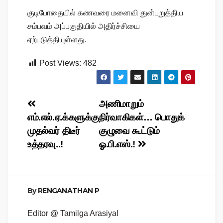
குடிபோதையில் கணவரை மனைவி துன்புறுத்திய
சம்பவம் அப்பகுதியில் அதிர்ச்சியை
ஏற்படுத்தியுள்ளது.
Post Views:
482
Post
அணிமாறும்
எம்.எல்.ஏ.க்களுக்கு
நிர்வாகிகள்… பொதுக்
navigation
முதல்வர் திடீர்
குழுவை கூட்டும்
உத்தரவு..!
ஓ.பி.எஸ்.!
By
RENGANATHAN P
Editor @ Tamilga Arasiyal