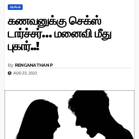
அரசியல்
கணவனுக்கு செக்ஸ்
டார்ச்சர்… மனைவி மீது
புகார்..!
By
RENGANATHAN P
AUG 23, 2022