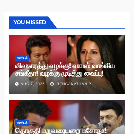
YOU MISSED
அரசியல்
விவகாரத்து வழக்கு! வாபஸ் வாங்கிய
சங்கீதா! வழக்கு முடித்து வைப்பு!
AUG 7, 2026
RENGANATHAN P
அரசியல்
தொகுதி மறுவரையறை மசோதா!