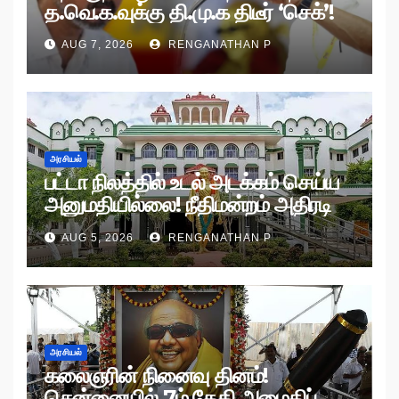
த.வெ.க.வுக்கு தி.மு.க திடீர் ‘செக்’!
AUG 7, 2026
RENGANATHAN P
அரசியல்
பட்டா நிலத்தில் உடல் அடக்கம் செய்ய
அனுமதியில்லை! நீதிமன்றம் அதிரடி
உத்தரவு!
AUG 5, 2026
RENGANATHAN P
அரசியல்
கலைஞரின் நினைவு தினம்!
சென்னையில் 7ம் தேதி அமைதிப்