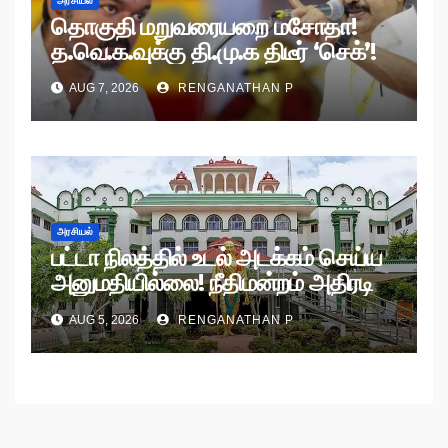
அரசியல்
தொகுதி மறுவரையறை மசோதா!
த.வெ.க.வுக்கு தி.மு.க திடீர் ‘செக்’!
AUG 7, 2026
RENGANATHAN P
அரசியல்
பட்டா நிலத்தில் உடல் அடக்கம் செய்ய
அனுமதியில்லை! நீதிமன்றம் அதிரடி
உத்தரவு!
AUG 5, 2026
RENGANATHAN P