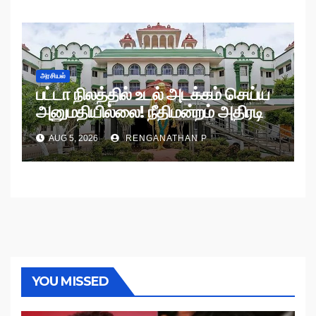
அரசியல்
பட்டா நிலத்தில் உடல் அடக்கம் செய்ய
அனுமதியில்லை! நீதிமன்றம் அதிரடி
உத்தரவு!
AUG 5, 2026
RENGANATHAN P
YOU MISSED