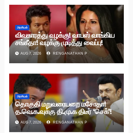
அரசியல்
விவகாரத்து வழக்கு! வாபஸ் வாங்கிய
சங்கீதா! வழக்கு முடித்து வைப்பு!
AUG 7, 2026
RENGANATHAN P
அரசியல்
தொகுதி மறுவரையறை மசோதா!
த.வெ.க.வுக்கு தி.மு.க திடீர் ‘செக்’!
AUG 7, 2026
RENGANATHAN P