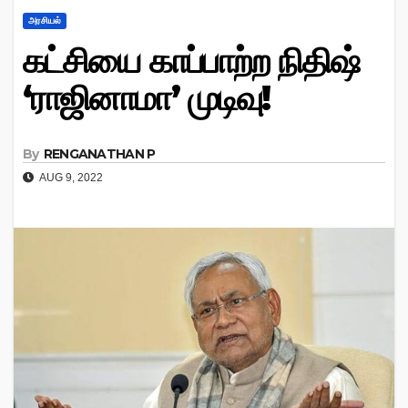
அரசியல்
கட்சியை காப்பாற்ற நிதிஷ்
‘ராஜினாமா’ முடிவு!
By
RENGANATHAN P
AUG 9, 2022