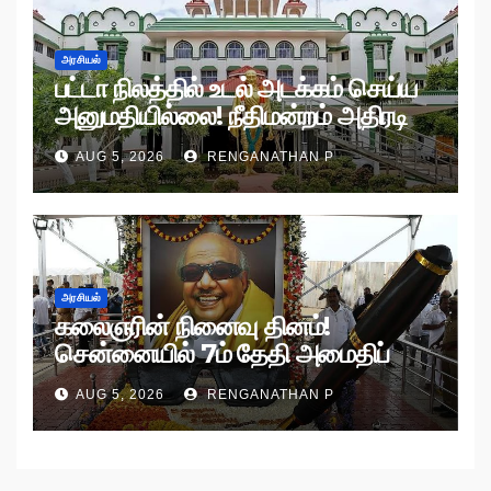
அரசியல்
பட்டா நிலத்தில் உடல் அடக்கம் செய்ய
அனுமதியில்லை! நீதிமன்றம் அதிரடி
உத்தரவு!
AUG 5, 2026
RENGANATHAN P
அரசியல்
கலைஞரின் நினைவு தினம்!
சென்னையில் 7ம் தேதி அமைதிப்
பேரணி!
AUG 5, 2026
RENGANATHAN P