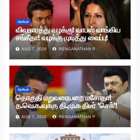
அரசியல்
விவகாரத்து வழக்கு! வாபஸ் வாங்கிய
சங்கீதா! வழக்கு முடித்து வைப்பு!
AUG 7, 2026
RENGANATHAN P
அரசியல்
தொகுதி மறுவரையறை மசோதா!
த.வெ.க.வுக்கு தி.மு.க திடீர் ‘செக்’!
AUG 7, 2026
RENGANATHAN P