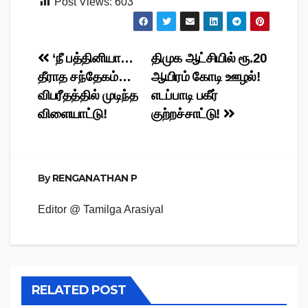
Post Views:
603
Post
‘நீ பத்தினியா…
திமுக ஆட்சியில் ரூ.20
தீராத சந்தேகம்…
ஆயிரம் கோடி ஊழல்!
navigation
விபரீதத்தில் முடிந்த
எடப்பாடி பகீர்
விளையாட்டு!
குற்றச்சாட்டு!
By
RENGANATHAN P
Editor @ Tamilga Arasiyal
RELATED POST