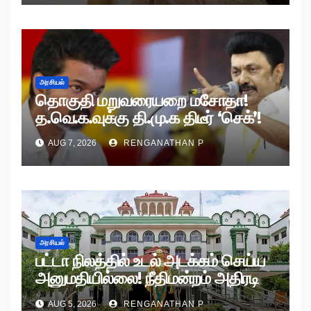
அரசியல்
தொகுதி மறுவரையறை மசோதா!
த.வெ.க.வுக்கு தி.மு.க திடீர் ‘செக்’!
AUG 7, 2026
RENGANATHAN P
அரசியல்
பட்டா நிலத்தில் உடல் அடக்கம் செய்ய
அனுமதியில்லை! நீதிமன்றம் அதிரடி
உத்தரவு!
AUG 5, 2026
RENGANATHAN P