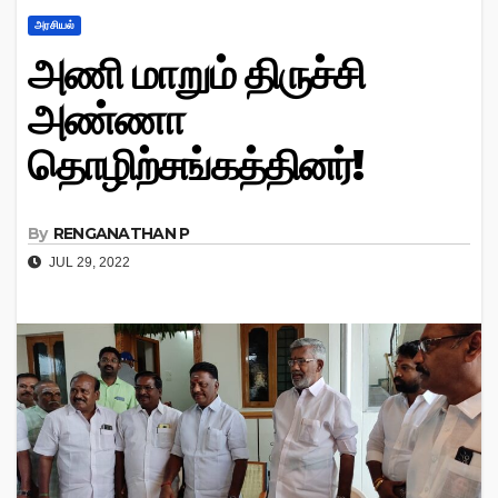
அரசியல்
அணி மாறும் திருச்சி
அண்ணா
தொழிற்சங்கத்தினர்!
By
RENGANATHAN P
JUL 29, 2022