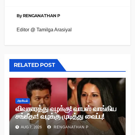
By
RENGANATHAN P
Editor @ Tamilga Arasiyal
RELATED POST
அரசியல்
விவகாரத்து வழக்கு! வாபஸ் வாங்கிய
சங்கீதா! வழக்கு முடித்து வைப்பு!
AUG 7, 2026
RENGANATHAN P