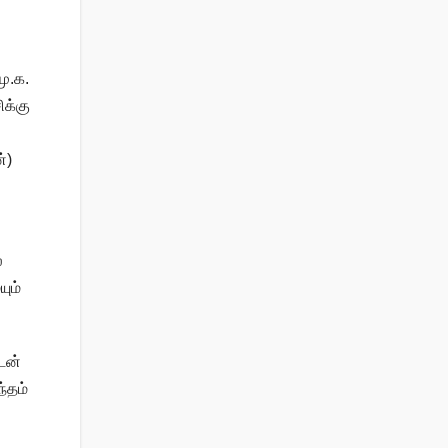
ு.க.
ிக்கு
்)
்
ும்
டன்
்தம்