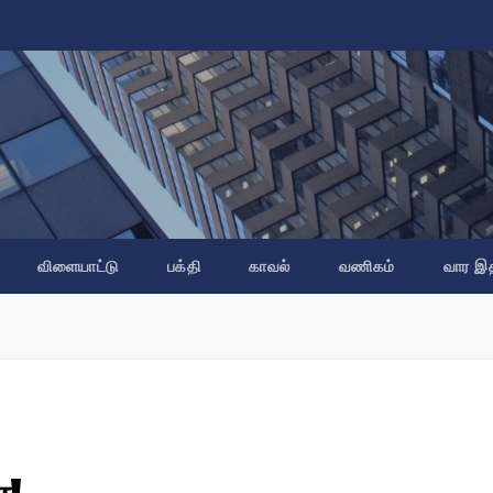
விளையாட்டு
பக்தி
காவல்
வணிகம்
வார இ