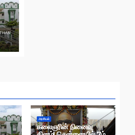
THAN
அரசியல்
கலைஞரின் நினைவு
தினம்! சென்னையில் 7ம்