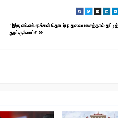
‘ இரு எம்.எல்.ஏ.க்கள் தொடர்பு; தலையசைத்தால் தட்டித
தூக்குவோம்!’