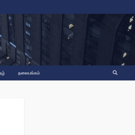
தழ்
தலையங்கம்