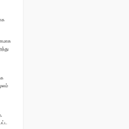
தாக
பயணமாக
றந்து
்க
ூலம்
,
பட்ட