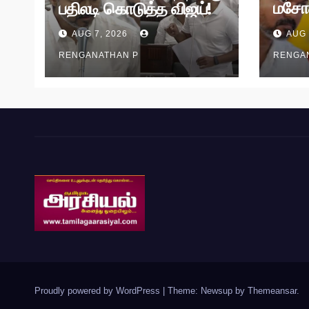
மசோ
பதிலடி கொடுத்த விஜய்!
தி.மு.
AUG 7, 2026
AUG 
RENGANATHAN P
RENGA
Proudly powered by WordPress
|
Theme: Newsup by
Themeansar
.