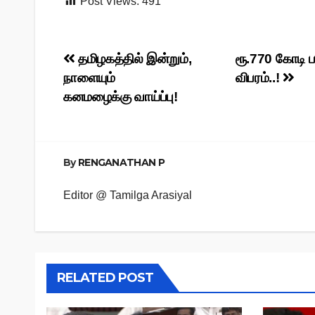
Post Views:
491
Post
தமிழகத்தில் இன்றும்,
ரூ.770 கோடி 
நாளையும்
விபரம்..!
navigation
கனமழைக்கு வாய்ப்பு!
By
RENGANATHAN P
Editor @ Tamilga Arasiyal
RELATED POST