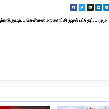
பற்றாக்குறை… சென்னை மாநகராட்சி முதல் பட்ஜெட்… முழு