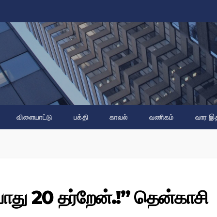
விளையாட்டு
பக்தி
காவல்
வணிகம்
வார இ
ாது 20 தர்றேன்.!’’ தென்காசி