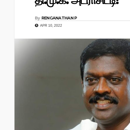
தி.மு.க. அட்ராசிட்டி!
By
RENGANATHAN P
APR 10, 2022