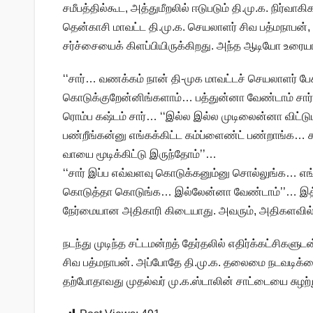
சமீபத்தில்கூட, அத்துமீறலில் ஈடுபடும் தி.மு.க. நிர்வாக
தென்காசி மாவட்ட தி.மு.க. செயலாளர் சிவ பத்மநாபன்
சர்ச்சையைக் கிளப்பியிருக்கிறது. அந்த ஆடியோ உரையா
‘‘சார்… வணக்கம் நான் தி-முக மாவட்டச் செயலாளர் பேசு
கொடுக்குறேன்னிங்களாம்… பத்துன்னா வேண்டாம் சார்
ரொம்ப கஷ்டம் சார்… ‘‘இல்ல இல்ல முடிலைன்னா விட்ட
பண்றீங்கன்னு எங்கக்கிட்ட கம்ப்ளைண்ட் பண்றாங்க… 
வாயை மூடிக்கிட்டு இருந்தோம்’’…
‘‘சார் இப்ப எவ்வளவு கொடுக்கனும்னு சொல்லுங்க… எங்
கொடுத்தா கொடுங்க… இல்லேன்னா வேண்டாம்’’… இத்
நேர்மையான அதிகாரி கிடையாது. அவரும், அதிகளவில்
நடந்து முடிந்த சட்டமன்றத் தேர்தலில் எதிர்க்கட்சிக
சிவ பத்மநாபன். அப்போதே தி.மு.க. தலைமை நடவடிக்கை 
தற்போதாவது முதல்வர் மு.க.ஸ்டாலின் சாட்டையை சுழற்றுவ