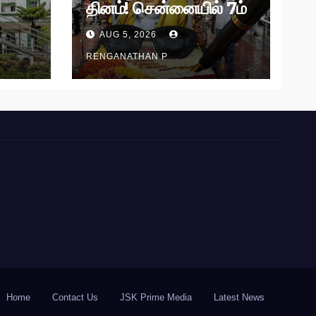
தினம்! சென்னையில் 7ம்
தேதி அமைதிப் பேரணி!
AUG 5, 2026
RENGANATHAN P
Home
Contact Us
JSK Prime Media
Latest News