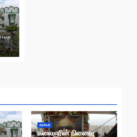
THAN
அரசியல்
கலைஞரின் நினைவு