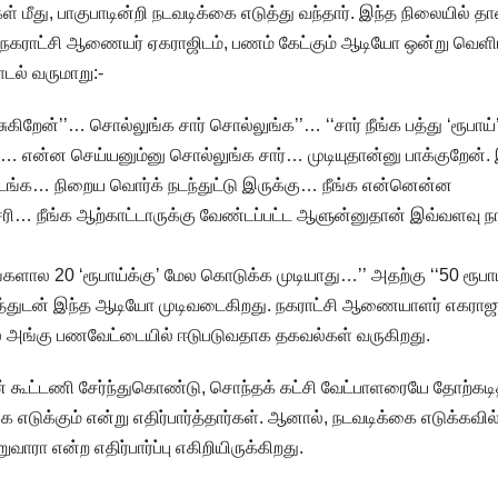
ிகள் மீது, பாகுபாடின்றி நடவடிக்கை எடுத்து வந்தார். இந்த நிலையில் தா
, நகராட்சி ஆணையர் ஏகராஜிடம், பணம் கேட்கும் ஆடியோ ஒன்று வெள
டல் வருமாறு:-
கிறேன்’’… சொல்லுங்க சார் சொல்லுங்க’’… ‘‘சார் நீங்க பத்து ‘ரூபாய்
… என்ன செய்யனும்னு சொல்லுங்க சார்… முடியுதான்னு பாக்குறேன்.
ுடங்க… நிறைய வொர்க் நடந்துட்டு இருக்கு… நீங்க என்னென்ன
சரி… நீங்க ஆற்காட்டாருக்கு வேண்டப்பட்ட ஆளுன்னுதான் இவ்வளவு ந
களால 20 ‘ரூபாய்க்கு’ மேல கொடுக்க முடியாது…’’ அதற்கு ‘‘50 ரூபா
துடன் இந்த ஆடியோ முடிவடைகிறது. நகராட்சி ஆணையாளர் எகராஜு
 அங்கு பணவேட்டையில் ஈடுபடுவதாக தகவல்கள் வருகிறது.
ளுடன் கூட்டணி சேர்ந்துகொண்டு, சொந்தக் கட்சி வேட்பாளரையே தோற்கடி
எடுக்கும் என்று எதிர்பார்த்தார்கள். ஆனால், நடவடிக்கை எடுக்கவி
ாரா என்ற எதிர்பார்ப்பு எகிறியிருக்கிறது.