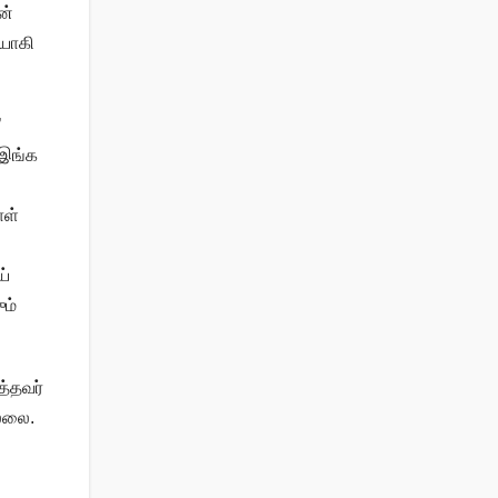
ன்
ியாகி
’
 இங்க
ாள்
ய்
ம்
த்தவர்
ல்லை.