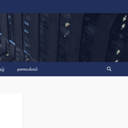
தழ்
தலையங்கம்