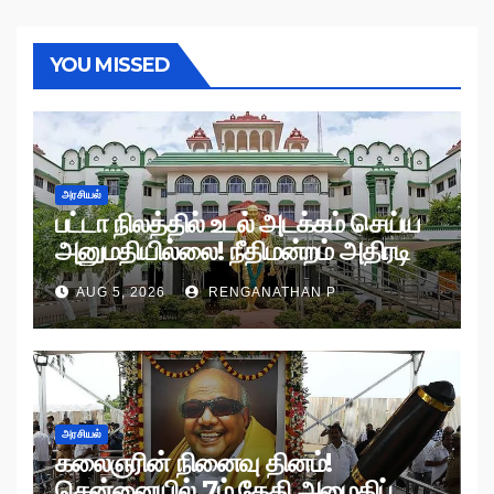
YOU MISSED
அரசியல்
பட்டா நிலத்தில் உடல் அடக்கம் செய்ய
அனுமதியில்லை! நீதிமன்றம் அதிரடி
உத்தரவு!
AUG 5, 2026
RENGANATHAN P
அரசியல்
கலைஞரின் நினைவு தினம்!
சென்னையில் 7ம் தேதி அமைதிப்