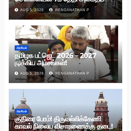
பேரணி!
AUG 5, 2026
RENGANATHAN P
அரசியல்
தமிழக பட்ஜெட் 2026 – 2027
முக்கிய அம்சங்கள்!
AUG 5, 2026
RENGANATHAN P
அரசியல்
குதிரை பேரம்! திருவல்லிக்கேணி
காவல் நிலைய விசாரணைக்கு தடை!