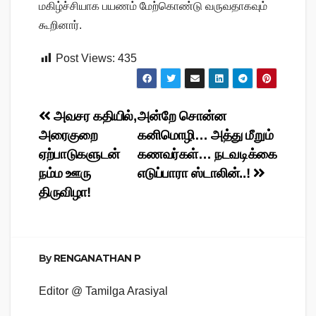
மகிழ்ச்சியாக பயணம் மேற்கொண்டு வருவதாகவும்
கூறினார்.
Post Views:
435
Post
அவசர கதியில்,
அன்றே சொன்ன
அரைகுறை
கனிமொழி… அத்து மீறும்
navigation
ஏற்பாடுகளுடன்
கணவர்கள்… நடவடிக்கை
நம்ம ஊரு
எடுப்பாரா ஸ்டாலின்..!
திருவிழா!
By
RENGANATHAN P
Editor @ Tamilga Arasiyal