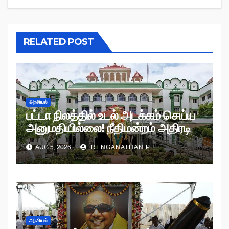
RELATED POST
அரசியல்
பட்டா நிலத்தில் உடல் அடக்கம் செய்ய
அனுமதியில்லை! நீதிமன்றம் அதிரடி
உத்தரவு!
AUG 5, 2026
RENGANATHAN P
அரசியல்