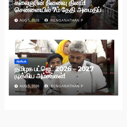
கலைஞரின் நினைவு தினம்!
சென்னையில் 7ம் தேதி அமைதிப்
பேரணி!
AUG 5, 2026
RENGANATHAN P
அரசியல்
தமிழக பட்ஜெட் 2026 – 2027
முக்கிய அம்சங்கள்!
AUG 5, 2026
RENGANATHAN P