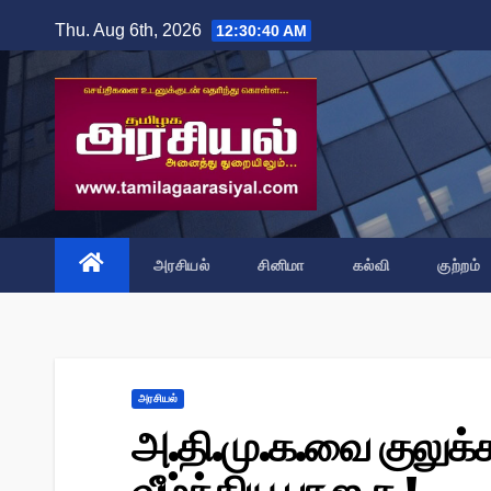
Skip
Thu. Aug 6th, 2026
12:30:41 AM
to
content
அரசியல்
சினிமா
கல்வி
குற்றம்
அரசியல்
அ.தி.மு.க.வை குலுக்க