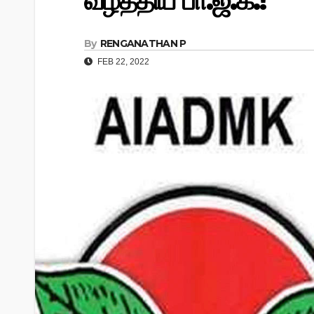
வீழ்த்திய பா.ஜ.க.!
By
RENGANATHAN P
FEB 22, 2022