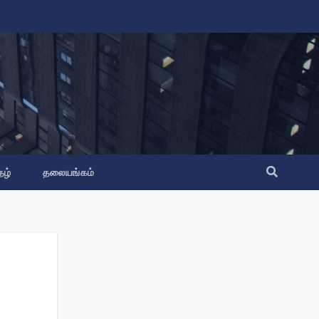
தழ்
தலையங்கம்