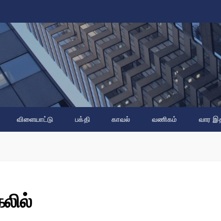
விளையாட்டு
பக்தி
காவல்
வணிகம்
வார இ
லில்