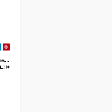
க்கை…
..!