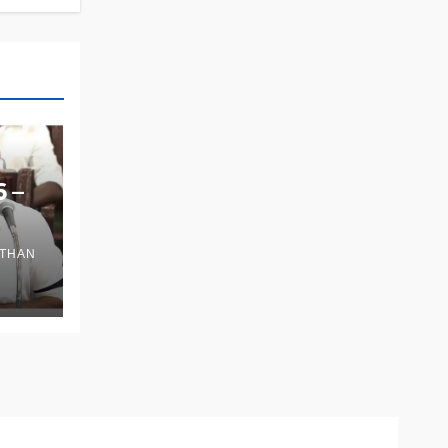
6 –
THAN