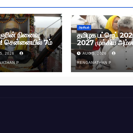
அரசியல்
ரின் நினைவு
தமிழக பட்ஜெட் 202
்! சென்னையில் 7ம்
2027 முக்கிய அம்சங
 அமைதிப் பேரணி!
5, 2026
AUG 5, 2026
NATHAN P
RENGANATHAN P