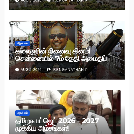
AUG 5, 2026
RENGANATHAN P
அரசியல்
கலைஞரின் நினைவு தினம்!
சென்னையில் 7ம் தேதி அமைதிப்
பேரணி!
AUG 5, 2026
RENGANATHAN P
அரசியல்
தமிழக பட்ஜெட் 2026 – 2027
முக்கிய அம்சங்கள்!