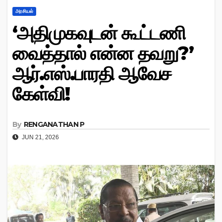
அரசியல்
‘அதிமுகவுடன் கூட்டணி
வைத்தால் என்ன தவறு?’
ஆர்.எஸ்.பாரதி ஆவேச
கேள்வி!
By
RENGANATHAN P
JUN 21, 2026