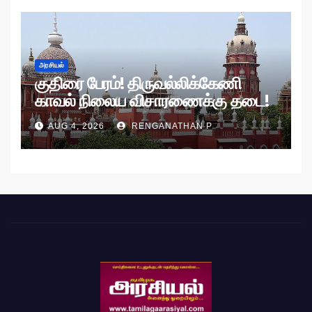
அரசியல்
குதிரை பேரம்! திருவல்லிக்கேணி
காவல் நிலைய விசாரணைக்கு தடை!
AUG 4, 2026
RENGANATHAN P