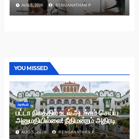
AUG 5, 2026
RENGANATHAN P
YOU MISSED
அரசியல்
பட்டா நிலத்தில் உடல் அடக்கம் செய்ய
அனுமதியில்லை! நீதிமன்றம் அதிரடி
உத்தரவு!
AUG 5, 2026
RENGANATHAN P