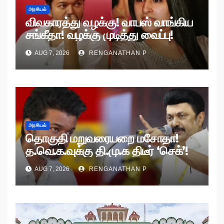
அரசியல்
விவகாரத்து வழக்கு! வாபஸ் வாங்கிய
சங்கீதா! வழக்கு முடித்து வைப்பு!
AUG 7, 2026
RENGANATHAN P
அரசியல்
தொகுதி மறுவரையறை மசோதா!
த.வெ.க.வுக்கு தி.மு.க திடீர் ‘செக்’!
AUG 7, 2026
RENGANATHAN P