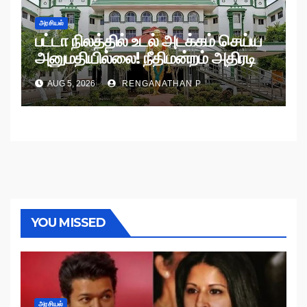
அரசியல்
பட்டா நிலத்தில் உடல் அடக்கம் செய்ய
அனுமதியில்லை! நீதிமன்றம் அதிரடி
உத்தரவு!
AUG 5, 2026
RENGANATHAN P
YOU MISSED
அரசியல்