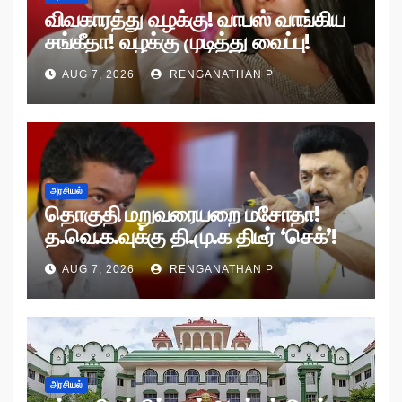
விவகாரத்து வழக்கு! வாபஸ் வாங்கிய
சங்கீதா! வழக்கு முடித்து வைப்பு!
AUG 7, 2026
RENGANATHAN P
அரசியல்
தொகுதி மறுவரையறை மசோதா!
த.வெ.க.வுக்கு தி.மு.க திடீர் ‘செக்’!
AUG 7, 2026
RENGANATHAN P
அரசியல்