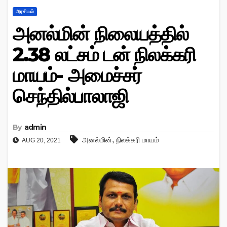
அரசியல்
அனல்மின் நிலையத்தில்
2.38 லட்சம் டன் நிலக்கரி
மாயம்- அமைச்சர்
செந்தில்பாலாஜி
By
admin
,
அனல்மின்
நிலக்கரி மாயம்
AUG 20, 2021