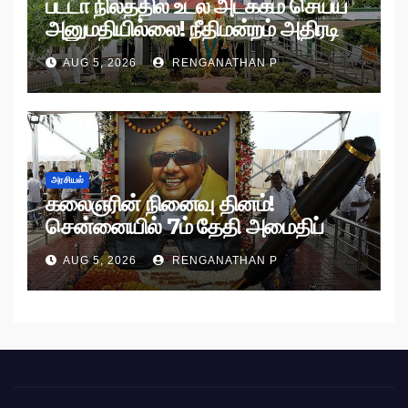
பட்டா நிலத்தில் உடல் அடக்கம் செய்ய
அனுமதியில்லை! நீதிமன்றம் அதிரடி
உத்தரவு!
AUG 5, 2026
RENGANATHAN P
அரசியல்
கலைஞரின் நினைவு தினம்!
சென்னையில் 7ம் தேதி அமைதிப்
பேரணி!
AUG 5, 2026
RENGANATHAN P