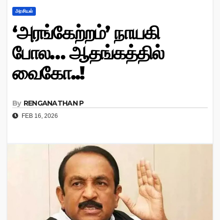
அரசியல்
‘அரங்கேற்றம்’ நாயகி
போல… ஆதங்கத்தில்
வைகோ..!
By
RENGANATHAN P
FEB 16, 2026