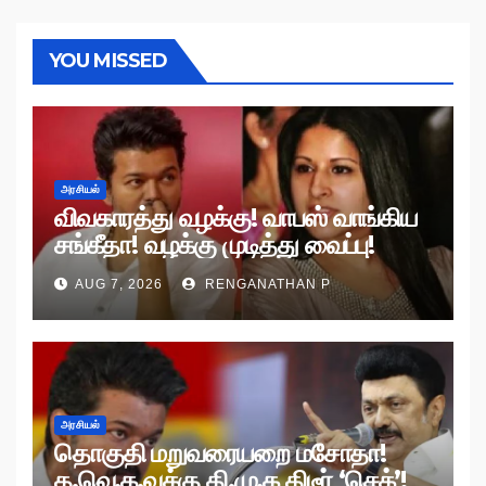
YOU MISSED
அரசியல்
விவகாரத்து வழக்கு! வாபஸ் வாங்கிய
சங்கீதா! வழக்கு முடித்து வைப்பு!
AUG 7, 2026
RENGANATHAN P
அரசியல்
தொகுதி மறுவரையறை மசோதா!
த.வெ.க.வுக்கு தி.மு.க திடீர் ‘செக்’!