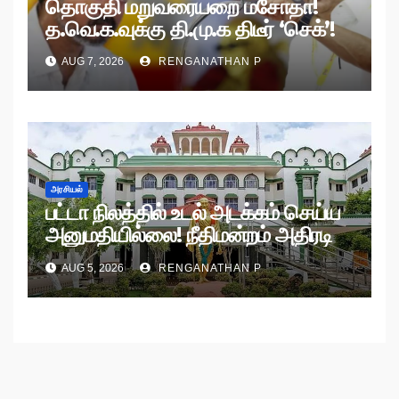
தொகுதி மறுவரையறை மசோதா!
த.வெ.க.வுக்கு தி.மு.க திடீர் ‘செக்’!
AUG 7, 2026
RENGANATHAN P
அரசியல்
பட்டா நிலத்தில் உடல் அடக்கம் செய்ய
அனுமதியில்லை! நீதிமன்றம் அதிரடி
உத்தரவு!
AUG 5, 2026
RENGANATHAN P