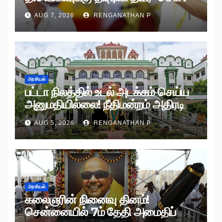
AUG 7, 2026
RENGANATHAN P
அரசியல்
பட்டா நிலத்தில் உடல் அடக்கம் செய்ய
அனுமதியில்லை! நீதிமன்றம் அதிரடி
உத்தரவு!
AUG 5, 2026
RENGANATHAN P
அரசியல்
கலைஞரின் நினைவு தினம்!
சென்னையில் 7ம் தேதி அமைதிப்