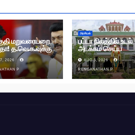
அரசியல்
ுதி மறுவரையறை
பட்டா நிலத்தில் உடல்
தா! த.வெ.க.வுக்கு
அடக்கம் செய்ய
க திடீர் ‘செக்’!
அனுமதியில்லை!
7, 2026
AUG 5, 2026
நீதிமன்றம் அதிரடி
உத்தரவு!
NATHAN P
RENGANATHAN P