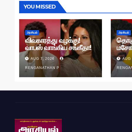
YOU MISSED
அரசியல்
அரசியல்
விவகாரத்து வழக்கு!
தொக
வாபஸ் வாங்கிய சங்கீதா!
மசோ
வழக்கு முடித்து வைப்பு!
தி.மு.
AUG 7, 2026
AUG 
RENGANATHAN P
RENGA