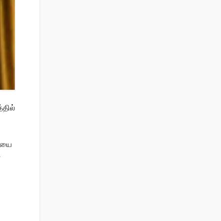
்தில்
சியை
்