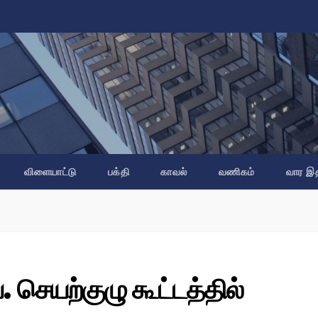
விளையாட்டு
பக்தி
காவல்
வணிகம்
வார இ
. செயற்குழு கூட்டத்தில்