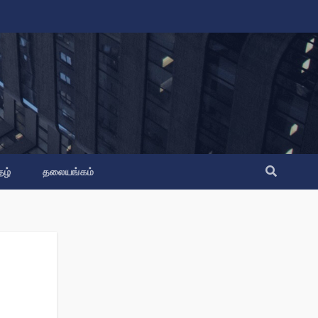
தழ்
தலையங்கம்