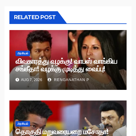
RELATED POST
அரசியல்
விவகாரத்து வழக்கு! வாபஸ் வாங்கிய
சங்கீதா! வழக்கு முடித்து வைப்பு!
AUG 7, 2026
RENGANATHAN P
அரசியல்
தொகுதி மறுவரையறை மசோதா!