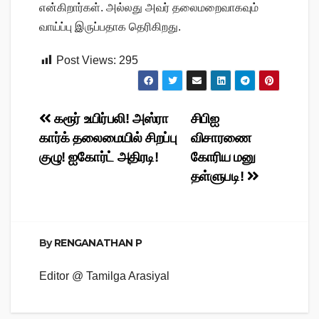
என்கிறார்கள். அல்லது அவர் தலைமறைவாகவும்
வாய்ப்பு இருப்பதாக தெரிகிறது.
Post Views:
295
Post
கரூர் உயிர்பலி! அஸ்ரா
சிபிஐ
கார்க் தலைமையில் சிறப்பு
விசாரணை
navigation
குழு! ஐகோர்ட் அதிரடி!
கோரிய மனு
தள்ளுபடி!
By
RENGANATHAN P
Editor @ Tamilga Arasiyal