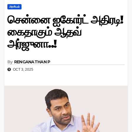
அரசியல்
சென்னை ஐகோர்ட் அதிரடி!
கைதாகும் ஆதவ்
அர்ஜுனா..!
By
RENGANATHAN P
OCT 3, 2025