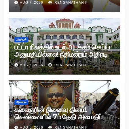
AUG 7, 2026
RENGANATHAN P
அரசியல்
பட்டா நிலத்தில் உடல் அடக்கம் செய்ய
அனுமதியில்லை! நீதிமன்றம் அதிரடி
உத்தரவு!
AUG 5, 2026
RENGANATHAN P
அரசியல்
கலைஞரின் நினைவு தினம்!
சென்னையில் 7ம் தேதி அமைதிப்
பேரணி!
AUG 5, 2026
RENGANATHAN P