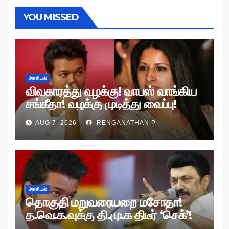
YOU MISSED
அரசியல்
விவகாரத்து வழக்கு! வாபஸ் வாங்கிய
சங்கீதா! வழக்கு முடித்து வைப்பு!
AUG 7, 2026
RENGANATHAN P
அரசியல்
தொகுதி மறுவரையறை மசோதா!
த.வெ.க.வுக்கு தி.மு.க திடீர் ‘செக்’!