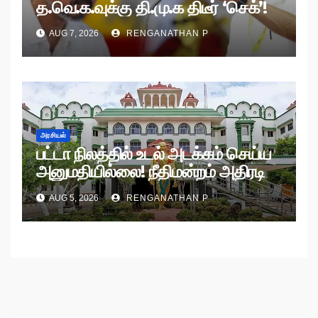
த.வெ.க.வுக்கு தி.மு.க திடீர் ‘செக்’!
AUG 7, 2026
RENGANATHAN P
அரசியல்
பட்டா நிலத்தில் உடல் அடக்கம் செய்ய
அனுமதியில்லை! நீதிமன்றம் அதிரடி
உத்தரவு!
AUG 5, 2026
RENGANATHAN P