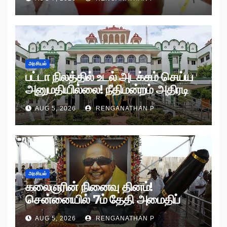
அரசியல்
பட்டா நிலத்தில் உடல் அடக்கம் செய்ய
அனுமதியில்லை! நீதிமன்றம் அதிரடி
உத்தரவு!
AUG 5, 2026
RENGANATHAN P
அரசியல்
கலைஞரின் நினைவு தினம்!
சென்னையில் 7ம் தேதி அமைதிப்
பேரணி!
AUG 5, 2026
RENGANATHAN P