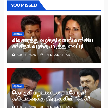
YOU MISSED
அரசியல்
விவகாரத்து வழக்கு! வாபஸ் வாங்கிய
சங்கீதா! வழக்கு முடித்து வைப்பு!
AUG 7, 2026
RENGANATHAN P
அரசியல்
தொகுதி மறுவரையறை மசோதா!
த.வெ.க.வுக்கு தி.மு.க திடீர் ‘செக்’!
AUG 7, 2026
RENGANATHAN P