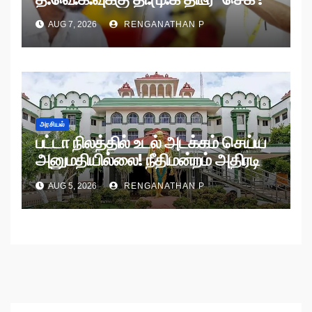
AUG 7, 2026
RENGANATHAN P
அரசியல்
பட்டா நிலத்தில் உடல் அடக்கம் செய்ய
அனுமதியில்லை! நீதிமன்றம் அதிரடி
உத்தரவு!
AUG 5, 2026
RENGANATHAN P