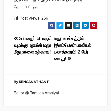
தொடரப்பட்டது.
Post Views:
256
Post
போதைப் பொருள்
மது மயக்கத்தில்
வழக்கு! ஜாமீன் மனு
இளம்பெண் பாலியல்
navigation
மீது நாளை உத்தரவு!
பலாத்காரம்! 2 பேர்
கைது!
By
RENGANATHAN P
Editor @ Tamilga Arasiyal