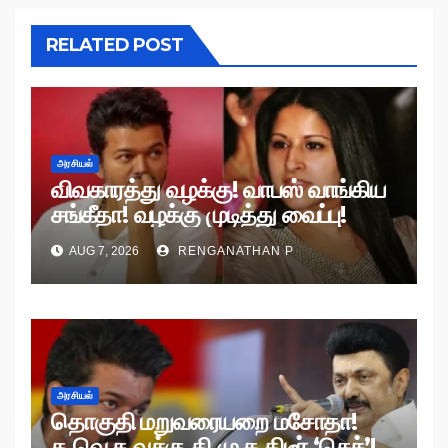
RELATED POST
அரசியல்
விவகாரத்து வழக்கு! வாபஸ் வாங்கிய
சங்கீதா! வழக்கு முடித்து வைப்பு!
AUG 7, 2026
RENGANATHAN P
அரசியல்
தொகுதி மறுவரையறை மசோதா!
த.வெ.க.வுக்கு தி.மு.க திடீர் ‘செக்’!