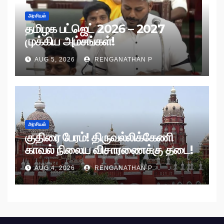
அரசியல்
தமிழக பட்ஜெட் 2026 – 2027
முக்கிய அம்சங்கள்!
AUG 5, 2026
RENGANATHAN P
அரசியல்
குதிரை பேரம்! திருவல்லிக்கேணி
காவல் நிலைய விசாரணைக்கு தடை!
AUG 4, 2026
RENGANATHAN P