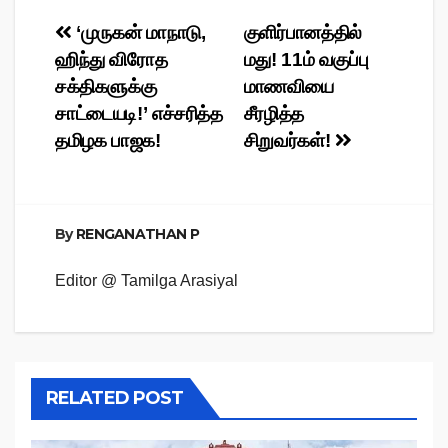
Post
‘முருகன் மாநாடு,
குளிர்பானத்தில்
ஹிந்து விரோத
மது! 11ம் வகுப்பு
navigation
சக்திகளுக்கு
மாணவியை
சாட்டையடி!’ எச்சரித்த
சீரழித்த
தமிழக பாஜக!
சிறுவர்கள்!
By
RENGANATHAN P
Editor @ Tamilga Arasiyal
RELATED POST