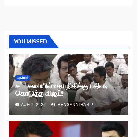
YOU MISSED
அரசியல்
சட்டசபையில் உதயநிதிக்கு பதிலடி
கொடுத்த விஜய்!
AUG 7, 2026
RENGANATHAN P