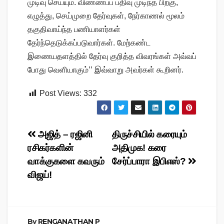
முடிவு செய்யும். விண்ணப்ப பதிவு முடிந்த பிறகு,
எழுத்து, செய்முறை தேர்வுகள், நேர்காணல் மூலம்
தகுதிவாய்ந்த பணியாளர்கள்
தேர்ந்தெடுக்கப்படுவார்கள். மேற்கண்ட
இணையதளத்தில் தேர்வு குறித்த விவரங்கள் அவ்வப்
போது வெளியாகும்’’ இவ்வாறு அவர்கள் கூறினர்.
Post Views:
332
Post
அஜித் – ரஜினி
திருச்சியில் கரையும்
ரசிகர்களின்
அதிமுக! கரை
navigation
வாக்குகளை கவரும்
சேர்ப்பாரா இபிஎஸ்?
விஜய்!
By
RENGANATHAN P