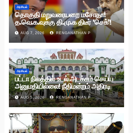
அரசியல்
தொகுதி மறுவரையறை மசோதா!
த.வெ.க.வுக்கு தி.மு.க திடீர் ‘செக்’!
AUG 7, 2026
RENGANATHAN P
அரசியல்
பட்டா நிலத்தில் உடல் அடக்கம் செய்ய
அனுமதியில்லை! நீதிமன்றம் அதிரடி
உத்தரவு!
AUG 5, 2026
RENGANATHAN P