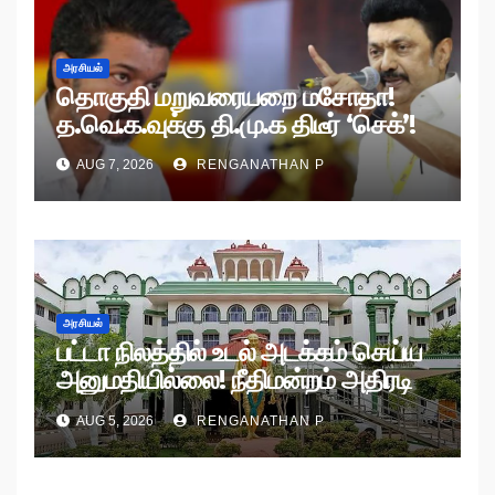
அரசியல்
தொகுதி மறுவரையறை மசோதா!
த.வெ.க.வுக்கு தி.மு.க திடீர் ‘செக்’!
AUG 7, 2026
RENGANATHAN P
அரசியல்
பட்டா நிலத்தில் உடல் அடக்கம் செய்ய
அனுமதியில்லை! நீதிமன்றம் அதிரடி
உத்தரவு!
AUG 5, 2026
RENGANATHAN P