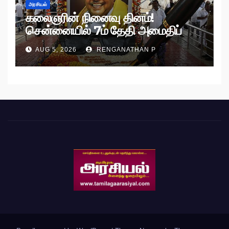
அரசியல்
கலைஞரின் நினைவு தினம்!
சென்னையில் 7ம் தேதி அமைதிப்
பேரணி!
AUG 5, 2026
RENGANATHAN P