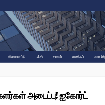
விளையாட்டு
பக்தி
காவல்
வணிகம்
வார இ
ளர்கள் அடைப்பு! ஐகோர்ட்