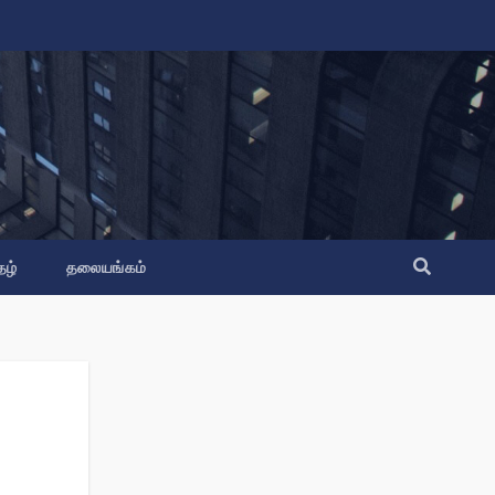
தழ்
தலையங்கம்