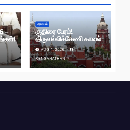
அரசியல்
குதிரை பேரம்!
6 –
திருவல்லிக்கேணி காவல்
்கள்!
நிலைய விசாரணைக்கு
AUG 4, 2026
தடை!
RENGANATHAN P