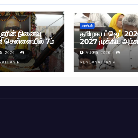
அரசியல்
ரின் நினைவு
தமிழக பட்ஜெட் 202
்! சென்னையில் 7ம்
2027 முக்கிய அம்சங
 அமைதிப் பேரணி!
5, 2026
AUG 5, 2026
NATHAN P
RENGANATHAN P