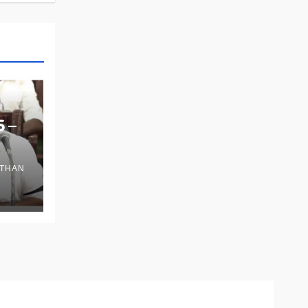
6 –
THAN