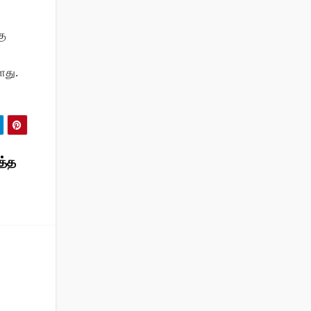
கு
ளது.
த்த