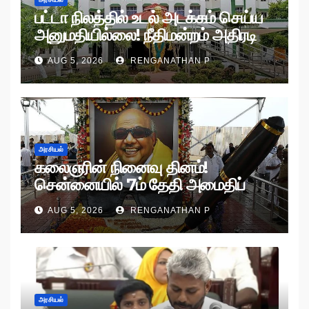
பட்டா நிலத்தில் உடல் அடக்கம் செய்ய
அனுமதியில்லை! நீதிமன்றம் அதிரடி
உத்தரவு!
AUG 5, 2026
RENGANATHAN P
அரசியல்
கலைஞரின் நினைவு தினம்!
சென்னையில் 7ம் தேதி அமைதிப்
பேரணி!
AUG 5, 2026
RENGANATHAN P
அரசியல்