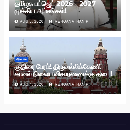
தமிழக பட்ஜெட் 2026 – 2027
முக்கிய அம்சங்கள்!
AUG 5, 2026
RENGANATHAN P
அரசியல்
குதிரை பேரம்! திருவல்லிக்கேணி
காவல் நிலைய விசாரணைக்கு தடை!
AUG 4, 2026
RENGANATHAN P