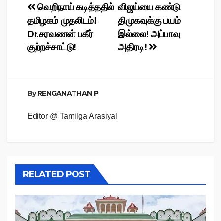
Post
வெறிநாய் கடித்ததில்
விஜய்யை கண்டு
தமிழகம் முதலிடம்!
திமுகவுக்கு பயம்
navigation
Dr.சரவணன் பகீர்
இல்லை! அப்பாவு
குற்றச்சாட்டு!
அதிரடி!
By
RENGANATHAN P
Editor @ Tamilga Arasiyal
RELATED POST