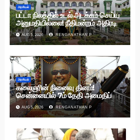
அரசியல்
பட்டா நிலத்தில் உடல் அடக்கம் செய்ய
அனுமதியில்லை! நீதிமன்றம் அதிரடி
உத்தரவு!
AUG 5, 2026
RENGANATHAN P
அரசியல்
கலைஞரின் நினைவு தினம்!
சென்னையில் 7ம் தேதி அமைதிப்
பேரணி!
AUG 5, 2026
RENGANATHAN P