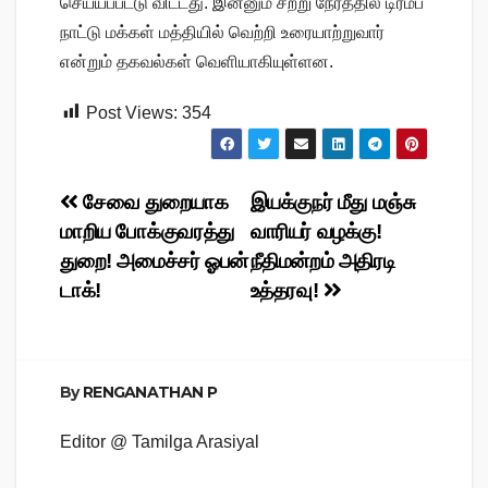
செய்யப்பட்டு விட்டது. இன்னும் சற்று நேரத்தில் டிரம்ப்
நாட்டு மக்கள் மத்தியில் வெற்றி உரையாற்றுவார்
என்றும் தகவல்கள் வெளியாகியுள்ளன.
Post Views:
354
Post
சேவை துறையாக
இயக்குநர் மீது மஞ்சு
மாறிய போக்குவரத்து
வாரியர் வழக்கு!
navigation
துறை! அமைச்சர் ஓபன்
நீதிமன்றம் அதிரடி
டாக்!
உத்தரவு!
By
RENGANATHAN P
Editor @ Tamilga Arasiyal