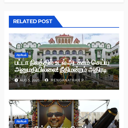
RELATED POST
அரசியல்
பட்டா நிலத்தில் உடல் அடக்கம் செய்ய
அனுமதியில்லை! நீதிமன்றம் அதிரடி
உத்தரவு!
AUG 5, 2026
RENGANATHAN P
அரசியல்