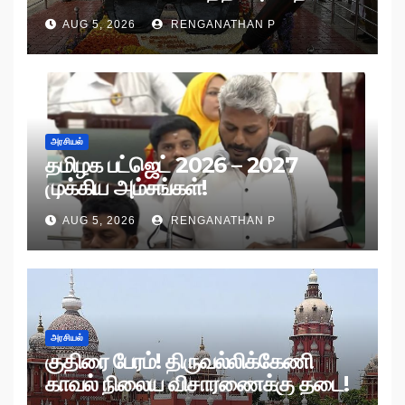
பேரணி!
AUG 5, 2026
RENGANATHAN P
அரசியல்
தமிழக பட்ஜெட் 2026 – 2027
முக்கிய அம்சங்கள்!
AUG 5, 2026
RENGANATHAN P
அரசியல்
குதிரை பேரம்! திருவல்லிக்கேணி
காவல் நிலைய விசாரணைக்கு தடை!