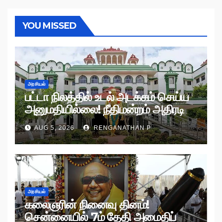
YOU MISSED
அரசியல்
பட்டா நிலத்தில் உடல் அடக்கம் செய்ய
அனுமதியில்லை! நீதிமன்றம் அதிரடி
உத்தரவு!
AUG 5, 2026
RENGANATHAN P
அரசியல்
கலைஞரின் நினைவு தினம்!
சென்னையில் 7ம் தேதி அமைதிப்