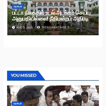
அரசியல்
பட்டா நிலத்தில் உடல் அடக்கம் செய்ய
அனுமதியில்லை! நீதிமன்றம் அதிரடி
உத்தரவு!
AUG 5, 2026
RENGANATHAN P
YOU MISSED
அரசியல்