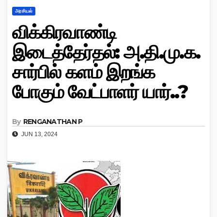
அரசியல்
விக்கிரவாண்டி
இடைத்தேர்தல்: அ.தி.மு.க.
சார்பில் களம் இறங்க
போகும் வேட்பாளர் யார்..?
By
RENGANATHAN P
JUN 13, 2024