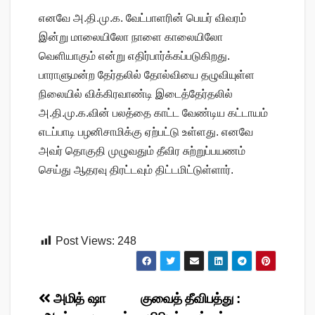
எனவே அ.தி.மு.க. வேட்பாளரின் பெயர் விவரம்
இன்று மாலையிலோ நாளை காலையிலோ
வெளியாகும் என்று எதிர்பார்க்கப்படுகிறது.
பாராளுமன்ற தேர்தலில் தோல்வியை தழுவியுள்ள
நிலையில் விக்கிரவாண்டி இடைத்தேர்தலில்
அ.தி.மு.க.வின் பலத்தை காட்ட வேண்டிய கட்டாயம்
எடப்பாடி பழனிசாமிக்கு ஏற்பட்டு உள்ளது. எனவே
அவர் தொகுதி முழுவதும் தீவிர சுற்றுப்பயணம்
செய்து ஆதரவு திரட்டவும் திட்டமிட்டுள்ளார்.
Post Views:
248
Post
அமித் ஷா
குவைத் தீவிபத்து :