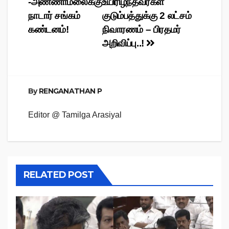
-அண்ணாமலைக்கு
உயிரிழந்தவர்கள்
navigation
நாடார் சங்கம்
குடும்பத்துக்கு 2 லட்சம்
கண்டனம்!
நிவாரணம் – பிரதமர்
அறிவிப்பு..!
By
RENGANATHAN P
Editor @ Tamilga Arasiyal
RELATED POST