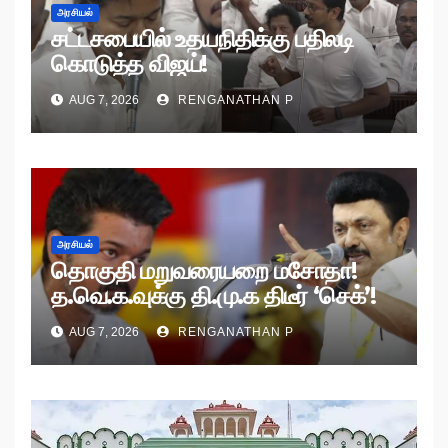
அரசியல்
சட்டசபையில் உதயநிதிக்கு பதிலடி
கொடுத்த விஜய்!
AUG 7, 2026
RENGANATHAN P
அரசியல்
தொகுதி மறுவரையறை மசோதா!
த.வெ.க.வுக்கு தி.மு.க திடீர் ‘செக்’!
AUG 7, 2026
RENGANATHAN P