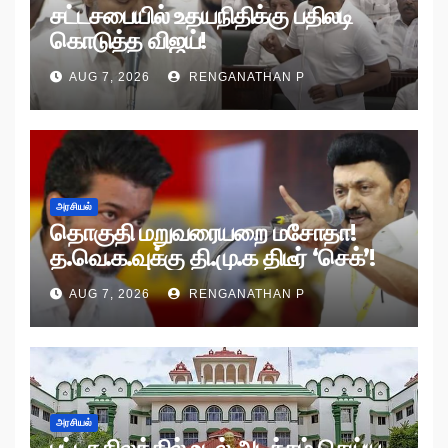
சட்டசபையில் உதயநிதிக்கு பதிலடி
கொடுத்த விஜய்!
AUG 7, 2026
RENGANATHAN P
அரசியல்
தொகுதி மறுவரையறை மசோதா!
த.வெ.க.வுக்கு தி.மு.க திடீர் ‘செக்’!
AUG 7, 2026
RENGANATHAN P
அரசியல்