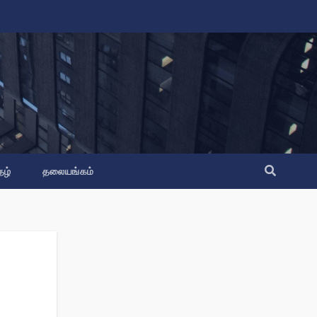
தழ்
தலையங்கம்