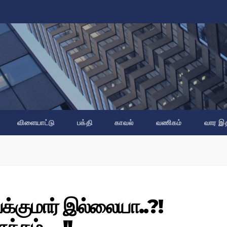
விளையாட்டு
பக்தி
காவல்
வணிகம்
வார இ
க்குமார் இல்லையா..?!