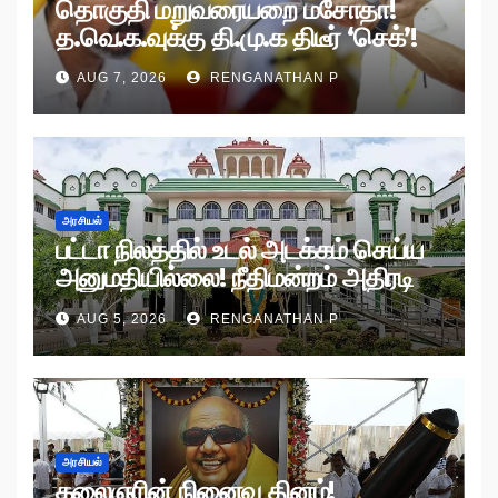
தொகுதி மறுவரையறை மசோதா!
த.வெ.க.வுக்கு தி.மு.க திடீர் ‘செக்’!
AUG 7, 2026
RENGANATHAN P
அரசியல்
பட்டா நிலத்தில் உடல் அடக்கம் செய்ய
அனுமதியில்லை! நீதிமன்றம் அதிரடி
உத்தரவு!
AUG 5, 2026
RENGANATHAN P
அரசியல்
கலைஞரின் நினைவு தினம்!