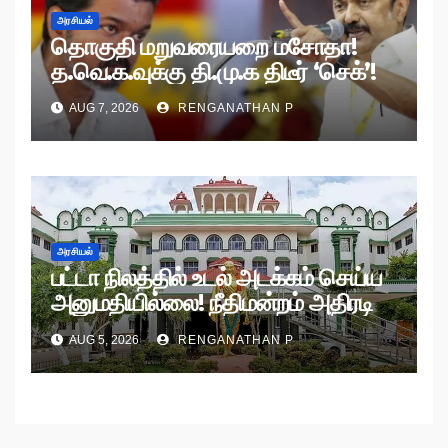
அரசியல்
தொகுதி மறுவரையறை மசோதா!
த.வெ.க.வுக்கு தி.மு.க திடீர் ‘செக்’!
AUG 7, 2026
RENGANATHAN P
அரசியல்
பட்டா நிலத்தில் உடல் அடக்கம் செய்ய
அனுமதியில்லை! நீதிமன்றம் அதிரடி
உத்தரவு!
AUG 5, 2026
RENGANATHAN P