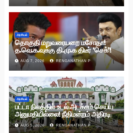
அரசியல்
தொகுதி மறுவரையறை மசோதா!
த.வெ.க.வுக்கு தி.மு.க திடீர் ‘செக்’!
AUG 7, 2026
RENGANATHAN P
அரசியல்
பட்டா நிலத்தில் உடல் அடக்கம் செய்ய
அனுமதியில்லை! நீதிமன்றம் அதிரடி
உத்தரவு!
AUG 5, 2026
RENGANATHAN P