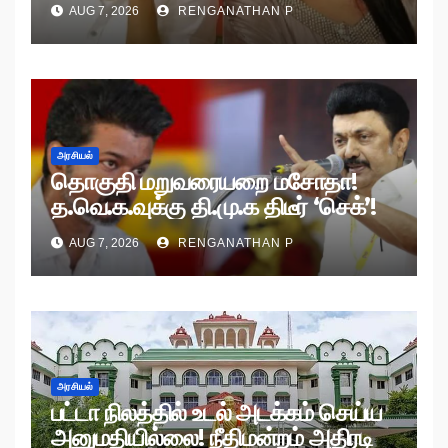
AUG 7, 2026
RENGANATHAN P
அரசியல்
தொகுதி மறுவரையறை மசோதா!
த.வெ.க.வுக்கு தி.மு.க திடீர் ‘செக்’!
AUG 7, 2026
RENGANATHAN P
அரசியல்
பட்டா நிலத்தில் உடல் அடக்கம் செய்ய
அனுமதியில்லை! நீதிமன்றம் அதிரடி