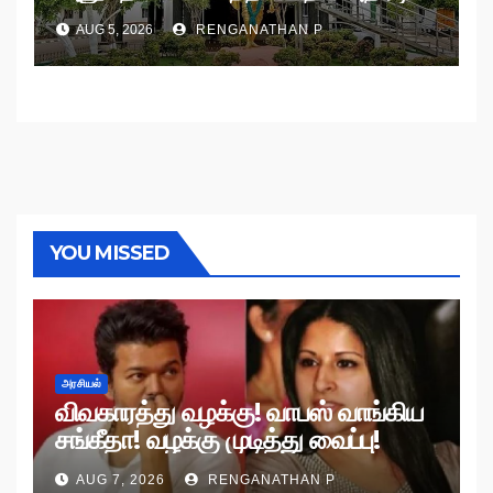
உத்தரவு!
AUG 5, 2026
RENGANATHAN P
YOU MISSED
அரசியல்
விவகாரத்து வழக்கு! வாபஸ் வாங்கிய
சங்கீதா! வழக்கு முடித்து வைப்பு!
AUG 7, 2026
RENGANATHAN P