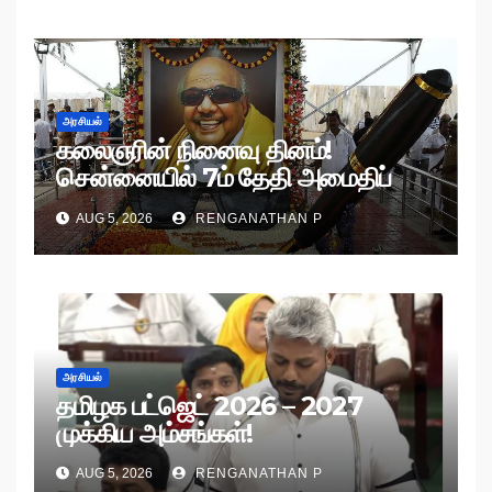
அரசியல்
கலைஞரின் நினைவு தினம்!
சென்னையில் 7ம் தேதி அமைதிப்
பேரணி!
AUG 5, 2026
RENGANATHAN P
அரசியல்
தமிழக பட்ஜெட் 2026 – 2027
முக்கிய அம்சங்கள்!
AUG 5, 2026
RENGANATHAN P