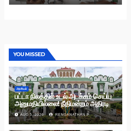
YOU MISSED
அரசியல்
பட்டா நிலத்தில் உடல் அடக்கம் செய்ய
அனுமதியில்லை! நீதிமன்றம் அதிரடி
உத்தரவு!
AUG 5, 2026
RENGANATHAN P