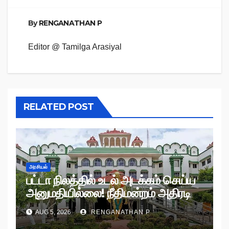
By
RENGANATHAN P
Editor @ Tamilga Arasiyal
RELATED POST
அரசியல்
பட்டா நிலத்தில் உடல் அடக்கம் செய்ய
அனுமதியில்லை! நீதிமன்றம் அதிரடி
உத்தரவு!
AUG 5, 2026
RENGANATHAN P