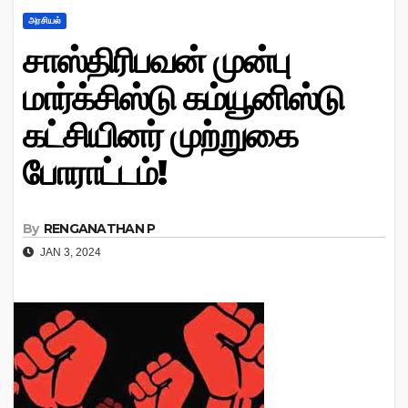
அரசியல்
சாஸ்திரிபவன் முன்பு
மார்க்சிஸ்டு கம்யூனிஸ்டு
கட்சியினர் முற்றுகை
போராட்டம்!
By
RENGANATHAN P
JAN 3, 2024