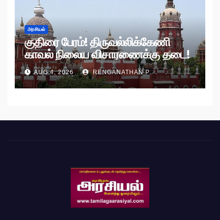
அரசியல்
குதிரை பேரம்! திருவல்லிக்கேணி
காவல் நிலைய விசாரணைக்கு தடை!
AUG 4, 2026
RENGANATHAN P