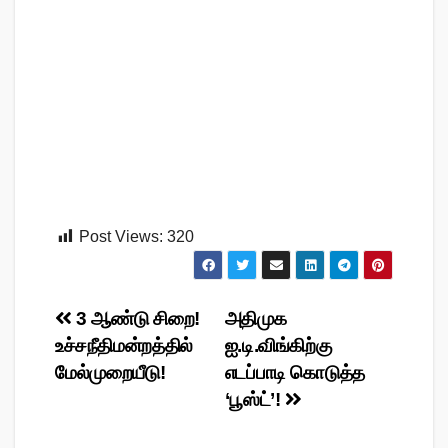
Post Views:
320
Post
3 ஆண்டு சிறை!
அதிமுக
உச்சநீதிமன்றத்தில்
ஐ.டி.விங்கிற்கு
navigation
மேல்முறையீடு!
எடப்பாடி கொடுத்த
‘பூஸ்ட்’!