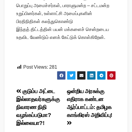
பொறுப்பு அமைச்சர்கள், பாராளுமன்ற – சட்டமன்ற
உறுப்பினர்கள், உள்ளாட்சி அமைப்புகளின்
பிரதிநிதிகள் கலந்துகொண்டு
இந்தத் திட்டத்தின் பயன் மக்களைச் சென்றடைய
உதவிட வேண்டும் எனக் கேட்டுக் கொள்கிறேன்.
Post Views:
281
Post
குடும்ப அட்டை
ஒன்றிய அரசுக்கு
இல்லாதவர்களுக்கு
எதிராக கண்டன
navigation
நிவாரண நிதி
ஆர்ப்பாட்டம்: தமிழக
வழங்கப்படுமா?
காங்கிரஸ் அறிவிப்பு!
இல்லையா?!