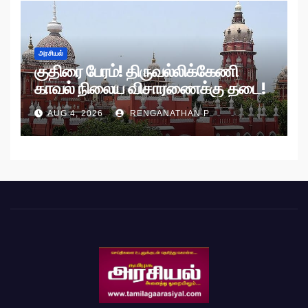
அரசியல்
குதிரை பேரம்! திருவல்லிக்கேணி
காவல் நிலைய விசாரணைக்கு தடை!
AUG 4, 2026
RENGANATHAN P