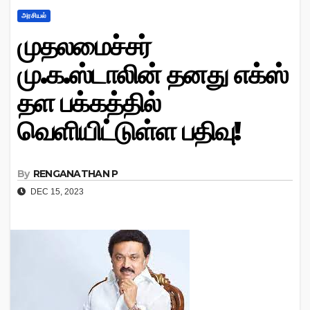
அரசியல்
முதலமைச்சர்
மு.க.ஸ்டாலின் தனது எக்ஸ்
தள பக்கத்தில்
வெளியிட்டுள்ள பதிவு!
By
RENGANATHAN P
DEC 15, 2023