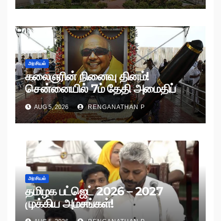
அரசியல்
கலைஞரின் நினைவு தினம்!
சென்னையில் 7ம் தேதி அமைதிப்
பேரணி!
AUG 5, 2026
RENGANATHAN P
அரசியல்
தமிழக பட்ஜெட் 2026 – 2027
முக்கிய அம்சங்கள்!