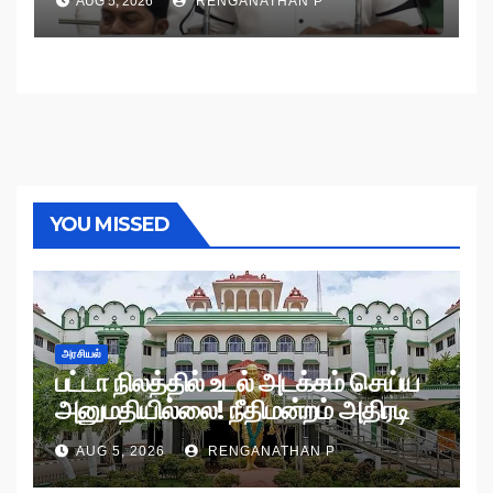
AUG 5, 2026
RENGANATHAN P
YOU MISSED
அரசியல்
பட்டா நிலத்தில் உடல் அடக்கம் செய்ய
அனுமதியில்லை! நீதிமன்றம் அதிரடி
உத்தரவு!
AUG 5, 2026
RENGANATHAN P