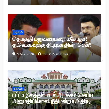
அரசியல்
தொகுதி மறுவரையறை மசோதா!
த.வெ.க.வுக்கு தி.மு.க திடீர் ‘செக்’!
AUG 7, 2026
RENGANATHAN P
அரசியல்
பட்டா நிலத்தில் உடல் அடக்கம் செய்ய
அனுமதியில்லை! நீதிமன்றம் அதிரடி
உத்தரவு!