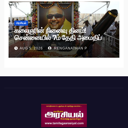
அரசியல்
கலைஞரின் நினைவு தினம்!
சென்னையில் 7ம் தேதி அமைதிப்
பேரணி!
AUG 5, 2026
RENGANATHAN P