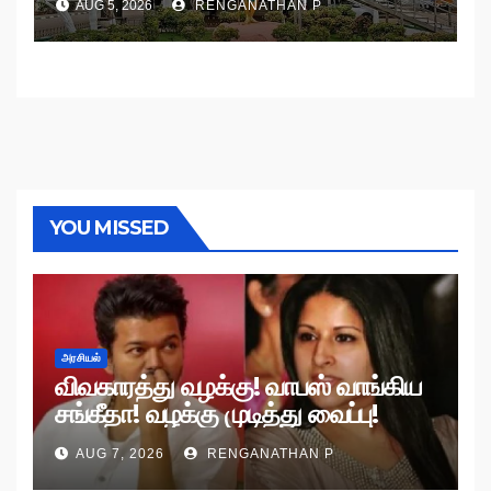
AUG 5, 2026
RENGANATHAN P
YOU MISSED
அரசியல்
விவகாரத்து வழக்கு! வாபஸ் வாங்கிய
சங்கீதா! வழக்கு முடித்து வைப்பு!
AUG 7, 2026
RENGANATHAN P