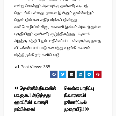
என்று சொல்லும் அளவுக்கு தண்ணீர் வடியத்
தொடங்கியுள்ளது. நாளை இன்னும் முன்னேற்றம்
தென்படும் என எதிர்பார்க்கப்படுகிறது.
கனிமொழியின் சிஐடி காலணி இல்லம் அமைந்துள்ள
பகுதியிலும் தண்ணீர் சூழ்ந்திருந்தது. ஆனால்
அதற்கு மத்தியிலும் பாதிக்கப்பட்ட மக்களுக்கு தனது
வீட்டிலேயே சாப்பாடு சமைத்து வழங்கி கவனம்
ஈர்த்திருக்கிறார் கனிமொழி.
Post Views:
355
Post
தென்னிந்தியாவில்
வெள்ள பாதிப்பு
பா.ஜ.க.! அடுத்தது
நிவாரணம்!
navigation
ஹாட்ரிக்! வானதி
ஐகோர்ட்டில்
நம்பிக்கை!
முறையீடு!