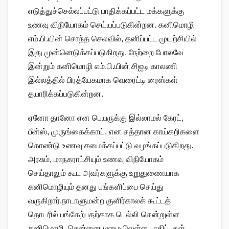
எடுத்துச்செல்லப்பட்டு பாதிக்கப்பட்ட மக்களுக்கு
உணவு விநியோகம் செய்யப்படுகின்றன. கனிமொழி
எம்.பி.யின் சொந்த செலவில், தனிப்பட்ட முயற்சியில்
இது முன்னெடுக்கப்படுகிறது. நேற்றை போலவே
இன்றும் கனிமொழி எம்.பி.யின் சிஐடி காலணி
இல்லத்தில் பிரத்யேகமாக வெரைட்டி ரைஸ்கள்
தயாரிக்கப்படுகின்றன.
ஏனோ தானோ என பெயருக்கு இல்லாமல் கேரட்,
பீன்ஸ், முருங்கைக்காய், என சத்தான காய்கறிகளை
கொண்டு உணவு சமைக்கப்பட்டு வழங்கப்படுகிறது.
அரசும், மாநகராட்சியும் உணவு விநியோகம்
செய்தாலும் கூட அவர்களுக்கு உறுதுணையாக
கனிமொழியும் தனது பங்களிப்பை செய்து
வருகிறார்.நாடாளுமன்ற குளிர்காலக் கூட்டத்
தொடரில் பங்கேற்பதற்காக டெல்லி சென்றுள்ள
கனிமொழி, சென்னை மழை வெள்ள பாதிப்புகள்