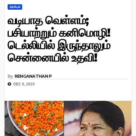
அரசியல்
வடியாத வெள்ளம்;
பசியாற்றும் கனிமொழி!
டெல்லியில் இருந்தாலும்
சென்னையில் உதவி!
By
RENGANATHAN P
DEC 6, 2023