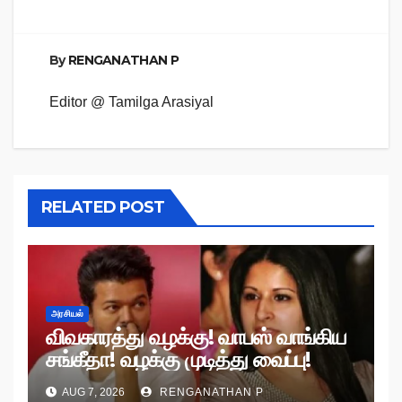
By
RENGANATHAN P
Editor @ Tamilga Arasiyal
RELATED POST
அரசியல்
விவகாரத்து வழக்கு! வாபஸ் வாங்கிய
சங்கீதா! வழக்கு முடித்து வைப்பு!
AUG 7, 2026
RENGANATHAN P