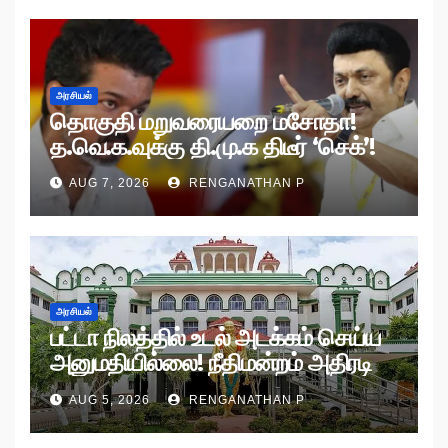
அரசியல்
தொகுதி மறுவரையறை மசோதா!
த.வெ.க.வுக்கு தி.மு.க திடீர் ‘செக்’!
AUG 7, 2026
RENGANATHAN P
அரசியல்
பட்டா நிலத்தில் உடல் அடக்கம் செய்ய
அனுமதியில்லை! நீதிமன்றம் அதிரடி
உத்தரவு!
AUG 5, 2026
RENGANATHAN P