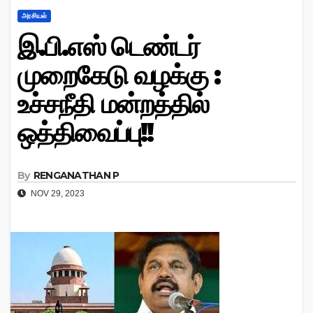
அரசியல்
இ.பி.எஸ் டெண்டர்
முறைகேடு வழக்கு :
உச்சநீதி மன்றத்தில்
ஒத்திவைப்பு!!
By
RENGANATHAN P
NOV 29, 2023