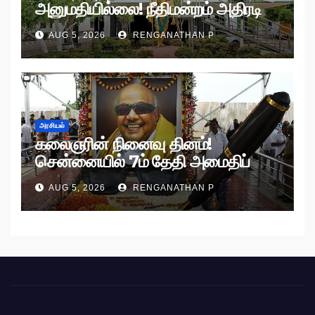
அனுமதியில்லை! நீதிமன்றம் அதிரடி
உத்தரவு!
AUG 5, 2026
RENGANATHAN P
அரசியல்
கலைஞரின் நினைவு தினம்!
சென்னையில் 7ம் தேதி அமைதிப்
பேரணி!
AUG 5, 2026
RENGANATHAN P