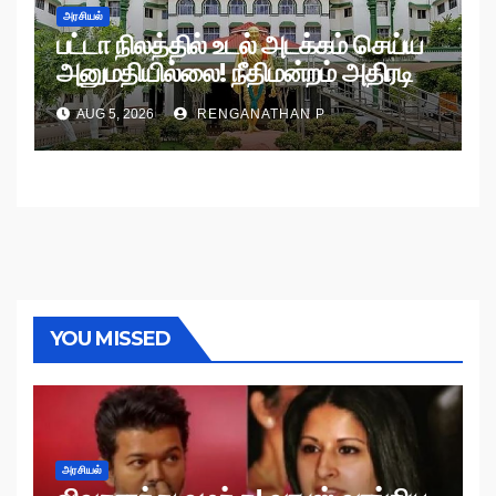
அரசியல்
பட்டா நிலத்தில் உடல் அடக்கம் செய்ய
அனுமதியில்லை! நீதிமன்றம் அதிரடி
உத்தரவு!
AUG 5, 2026
RENGANATHAN P
YOU MISSED
அரசியல்