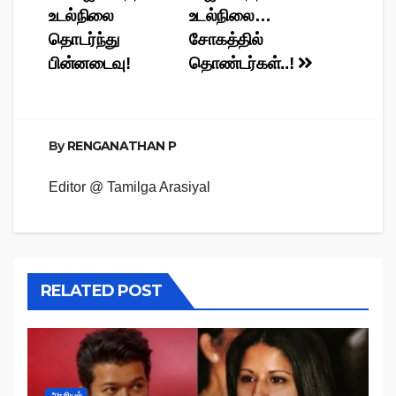
உடல்நிலை
உடல்நிலை…
navigation
தொடர்ந்து
சோகத்தில்
பின்னடைவு!
தொண்டர்கள்..!
By
RENGANATHAN P
Editor @ Tamilga Arasiyal
RELATED POST
அரசியல்