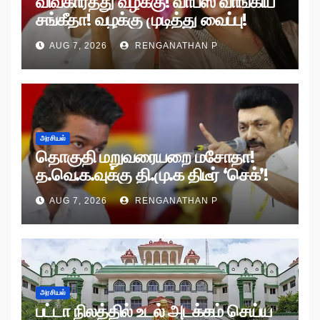
விவகாரத்து வழக்கு! வாபஸ் வாங்கிய
சங்கீதா! வழக்கு முடித்து வைப்பு!
AUG 7, 2026
RENGANATHAN P
அரசியல்
தொகுதி மறுவரையறை மசோதா!
த.வெ.க.வுக்கு தி.மு.க திடீர் ‘செக்’!
AUG 7, 2026
RENGANATHAN P
அரசியல்
பட்டா நிலத்தில் உடல் அடக்கம் செய்ய