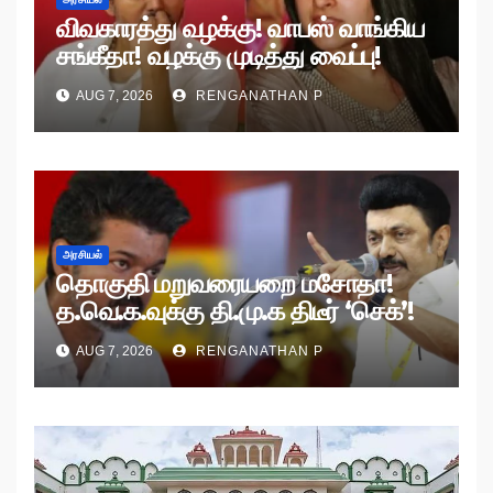
விவகாரத்து வழக்கு! வாபஸ் வாங்கிய
சங்கீதா! வழக்கு முடித்து வைப்பு!
AUG 7, 2026
RENGANATHAN P
அரசியல்
தொகுதி மறுவரையறை மசோதா!
த.வெ.க.வுக்கு தி.மு.க திடீர் ‘செக்’!
AUG 7, 2026
RENGANATHAN P