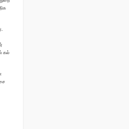
 துறை
திக
்.
ர்
் கல்
ை
்சை