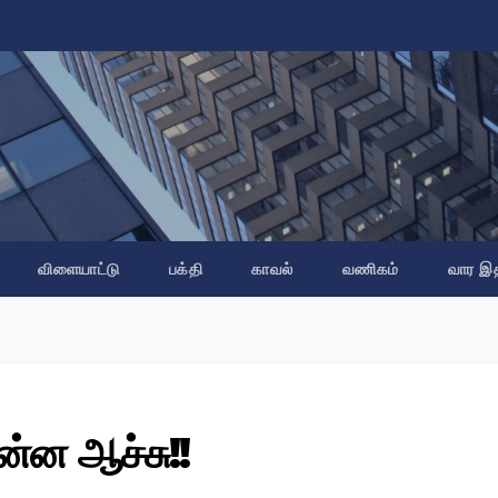
விளையாட்டு
பக்தி
காவல்
வணிகம்
வார இ
ன்ன ஆச்சு!!