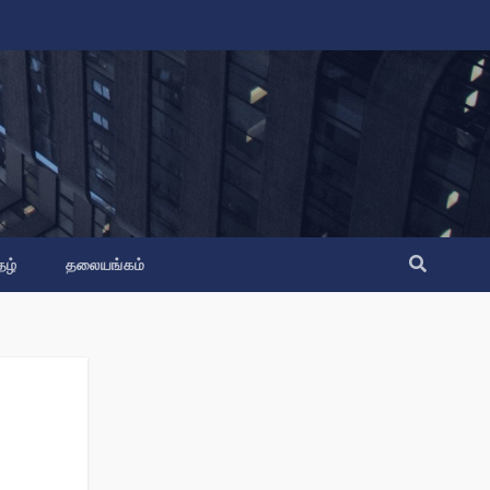
தழ்
தலையங்கம்