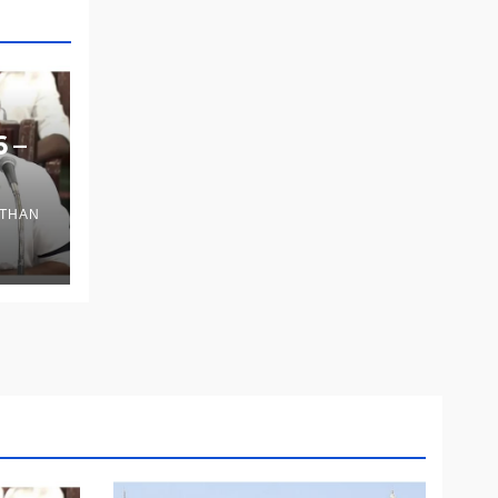
6 –
THAN