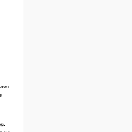
ு வரை
ு
து.