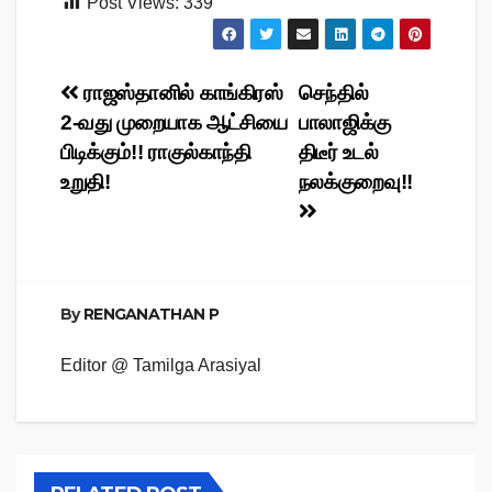
Post Views:
339
Post
ராஜஸ்தானில் காங்கிரஸ்
செந்தில்
2-வது முறையாக ஆட்சியை
பாலாஜிக்கு
navigation
பிடிக்கும்!! ராகுல்காந்தி
திடீர் உடல்
உறுதி!
நலக்குறைவு!!
By
RENGANATHAN P
Editor @ Tamilga Arasiyal