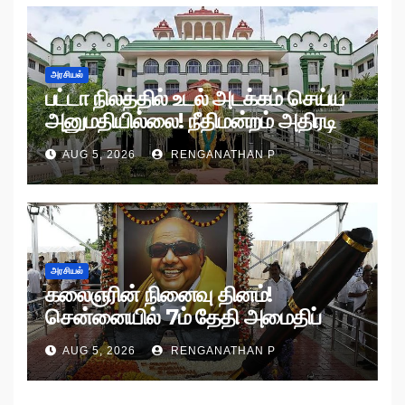
அரசியல்
பட்டா நிலத்தில் உடல் அடக்கம் செய்ய
அனுமதியில்லை! நீதிமன்றம் அதிரடி
உத்தரவு!
AUG 5, 2026
RENGANATHAN P
அரசியல்
கலைஞரின் நினைவு தினம்!
சென்னையில் 7ம் தேதி அமைதிப்
பேரணி!
AUG 5, 2026
RENGANATHAN P