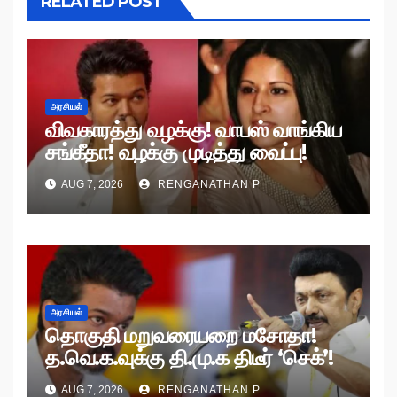
RELATED POST
அரசியல்
விவகாரத்து வழக்கு! வாபஸ் வாங்கிய
சங்கீதா! வழக்கு முடித்து வைப்பு!
AUG 7, 2026
RENGANATHAN P
அரசியல்
தொகுதி மறுவரையறை மசோதா!
த.வெ.க.வுக்கு தி.மு.க திடீர் ‘செக்’!
AUG 7, 2026
RENGANATHAN P