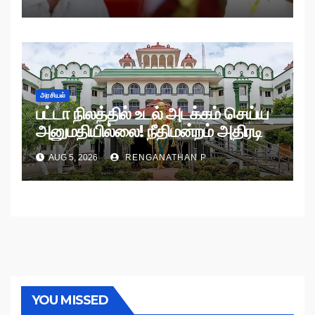
அரசியல்
பட்டா நிலத்தில் உடல் அடக்கம் செய்ய
அனுமதியில்லை! நீதிமன்றம் அதிரடி
உத்தரவு!
AUG 5, 2026
RENGANATHAN P
YOU MISSED