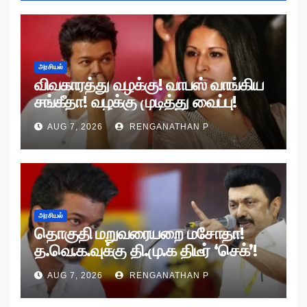
அரசியல்
விவகாரத்து வழக்கு! வாபஸ் வாங்கிய
சங்கீதா! வழக்கு முடித்து வைப்பு!
AUG 7, 2026
RENGANATHAN P
அரசியல்
தொகுதி மறுவரையறை மசோதா!
த.வெ.க.வுக்கு தி.மு.க திடீர் ‘செக்’!
AUG 7, 2026
RENGANATHAN P