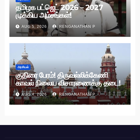
தமிழக பட்ஜெட் 2026 – 2027
முக்கிய அம்சங்கள்!
AUG 5, 2026
RENGANATHAN P
அரசியல்
குதிரை பேரம்! திருவல்லிக்கேணி
காவல் நிலைய விசாரணைக்கு தடை!
AUG 4, 2026
RENGANATHAN P