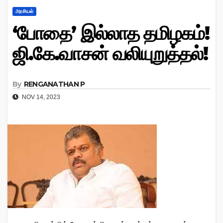
அரசியல்
‘போதை’ இல்லாத தமிழகம்!
ஜி.கே.வாசன் வலியுறுத்தல்!
By
RENGANATHAN P
NOV 14, 2023