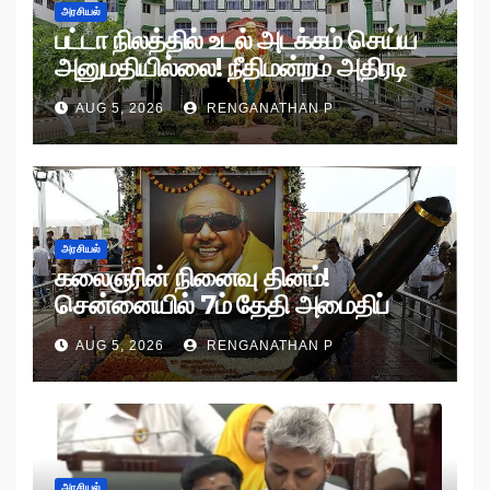
அரசியல்
பட்டா நிலத்தில் உடல் அடக்கம் செய்ய
அனுமதியில்லை! நீதிமன்றம் அதிரடி
உத்தரவு!
AUG 5, 2026
RENGANATHAN P
அரசியல்
கலைஞரின் நினைவு தினம்!
சென்னையில் 7ம் தேதி அமைதிப்
பேரணி!
AUG 5, 2026
RENGANATHAN P
அரசியல்