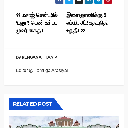
Post
மசாஜ் சென்டரில்
இளைஞரணிக்கு 5
‘மஜா’! பெண் உள்பட
எம்.பி. சீட்! உதயநிதி
navigation
மூவர் கைது!
உறுதி!
By
RENGANATHAN P
Editor @ Tamilga Arasiyal
RELATED POST