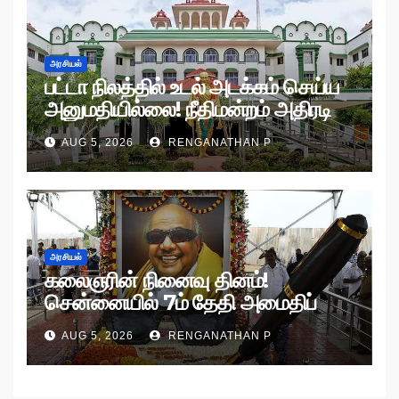
அரசியல்
பட்டா நிலத்தில் உடல் அடக்கம் செய்ய
அனுமதியில்லை! நீதிமன்றம் அதிரடி
உத்தரவு!
AUG 5, 2026
RENGANATHAN P
அரசியல்
கலைஞரின் நினைவு தினம்!
சென்னையில் 7ம் தேதி அமைதிப்
பேரணி!
AUG 5, 2026
RENGANATHAN P