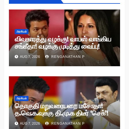
அரசியல்
விவகாரத்து வழக்கு! வாபஸ் வாங்கிய
சங்கீதா! வழக்கு முடித்து வைப்பு!
AUG 7, 2026
RENGANATHAN P
அரசியல்
தொகுதி மறுவரையறை மசோதா!
த.வெ.க.வுக்கு தி.மு.க திடீர் ‘செக்’!
AUG 7, 2026
RENGANATHAN P