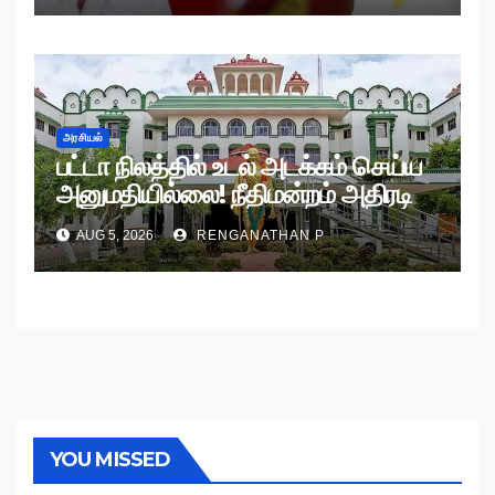
அரசியல்
பட்டா நிலத்தில் உடல் அடக்கம் செய்ய
அனுமதியில்லை! நீதிமன்றம் அதிரடி
உத்தரவு!
AUG 5, 2026
RENGANATHAN P
YOU MISSED