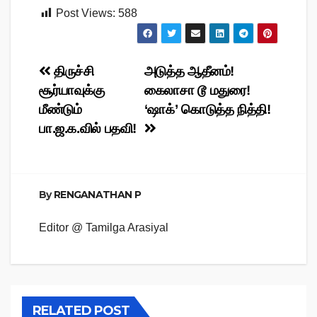
Post Views:
588
Post
திருச்சி
அடுத்த ஆதீனம்!
சூர்யாவுக்கு
கைலாசா டூ மதுரை!
navigation
மீண்டும்
‘ஷாக்’ கொடுத்த நித்தி!
பா.ஜ.க.வில் பதவி!
By
RENGANATHAN P
Editor @ Tamilga Arasiyal
RELATED POST