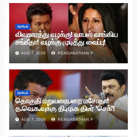
அரசியல்
விவகாரத்து வழக்கு! வாபஸ் வாங்கிய
சங்கீதா! வழக்கு முடித்து வைப்பு!
AUG 7, 2026
RENGANATHAN P
அரசியல்
தொகுதி மறுவரையறை மசோதா!
த.வெ.க.வுக்கு தி.மு.க திடீர் ‘செக்’!
AUG 7, 2026
RENGANATHAN P