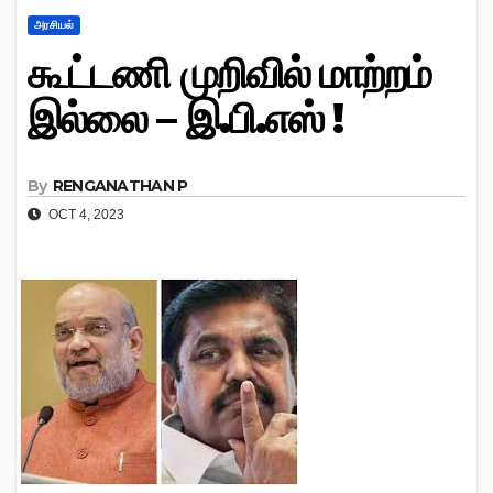
அரசியல்
கூட்டணி முறிவில் மாற்றம்
இல்லை – இ.பி.எஸ் !
By
RENGANATHAN P
OCT 4, 2023