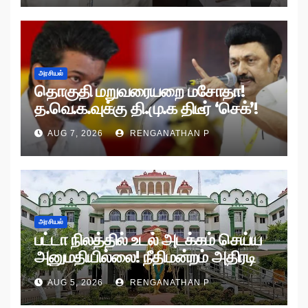
அரசியல்
தொகுதி மறுவரையறை மசோதா!
த.வெ.க.வுக்கு தி.மு.க திடீர் ‘செக்’!
AUG 7, 2026
RENGANATHAN P
அரசியல்
பட்டா நிலத்தில் உடல் அடக்கம் செய்ய
அனுமதியில்லை! நீதிமன்றம் அதிரடி
உத்தரவு!
AUG 5, 2026
RENGANATHAN P