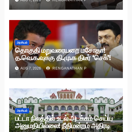
அரசியல்
தொகுதி மறுவரையறை மசோதா!
த.வெ.க.வுக்கு தி.மு.க திடீர் ‘செக்’!
AUG 7, 2026
RENGANATHAN P
அரசியல்
பட்டா நிலத்தில் உடல் அடக்கம் செய்ய
அனுமதியில்லை! நீதிமன்றம் அதிரடி