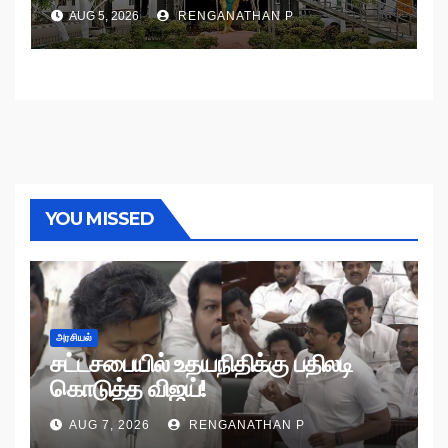
உத்தரவு!
AUG 5, 2026
RENGANATHAN P
YOU MISSED
அரசியல்
சட்டசபையில் உதயநிதிக்கு பதிலடி
கொடுத்த விஜய்!
AUG 7, 2026
RENGANATHAN P