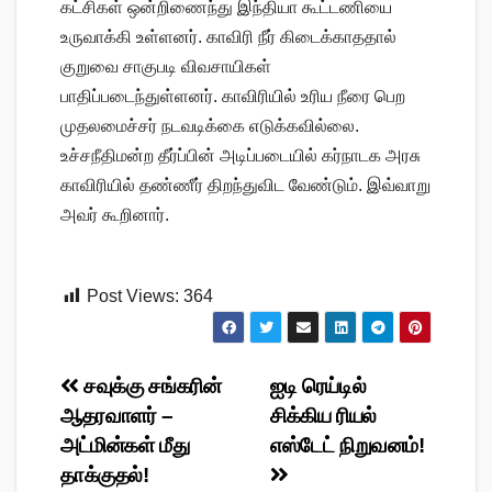
கட்சிகள் ஒன்றிணைந்து இந்தியா கூட்டணியை
உருவாக்கி உள்ளனர். காவிரி நீர் கிடைக்காததால்
குறுவை சாகுபடி விவசாயிகள்
பாதிப்படைந்துள்ளனர். காவிரியில் உரிய நீரை பெற
முதலமைச்சர் நடவடிக்கை எடுக்கவில்லை.
உச்சநீதிமன்ற தீர்ப்பின் அடிப்படையில் கர்நாடக அரசு
காவிரியில் தண்ணீர் திறந்துவிட வேண்டும். இவ்வாறு
அவர் கூறினார்.
Post Views:
364
Post
சவுக்கு சங்கரின்
ஐடி ரெய்டில்
ஆதரவாளர் –
சிக்கிய ரியல்
navigation
அட்மின்கள் மீது
எஸ்டேட் நிறுவனம்!
தாக்குதல்!