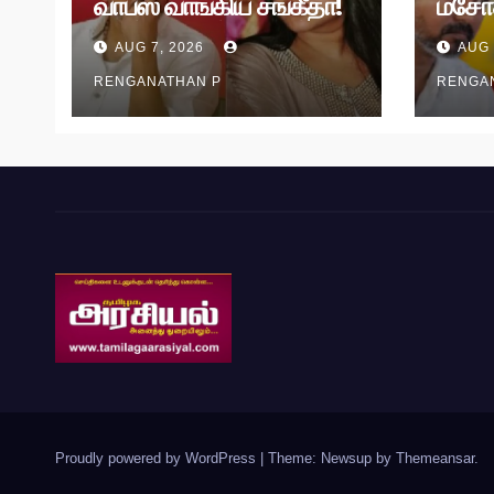
வாபஸ் வாங்கிய சங்கீதா!
மசோ
வழக்கு முடித்து வைப்பு!
தி.மு.
AUG 7, 2026
AUG 
RENGANATHAN P
RENGA
Proudly powered by WordPress
|
Theme: Newsup by
Themeansar
.