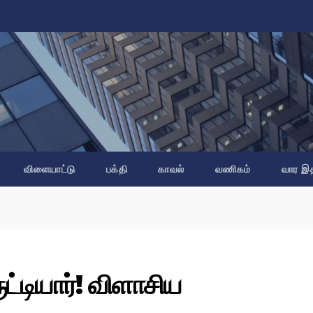
விளையாட்டு
பக்தி
காவல்
வணிகம்
வார இ
ட்டியார்! விளாசிய