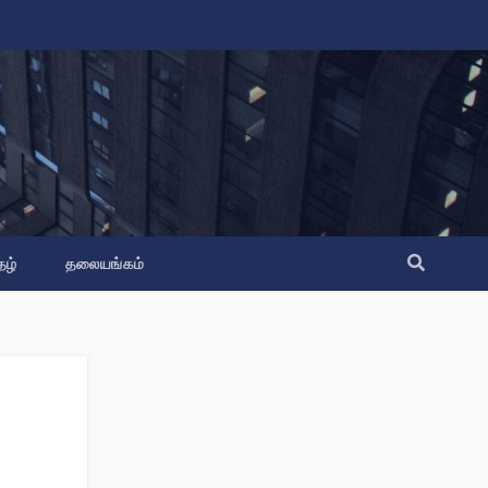
தழ்
தலையங்கம்