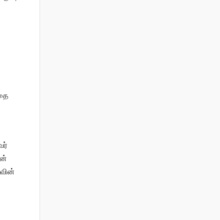
்தை
ர்
ன்
கவின்