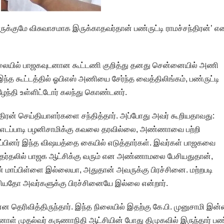
ருக்குமே விசுவாசமாக இருக்காதவர்தான் பண்ருட்டி ராமச்சந்திரன்’ எ
நிலையில் பாஜகவுடனான கூட்டணி குறித்து தனது சென்னையில் அணி
 கூட்டத்தில் ஓபிஎஸ் அணியை சேர்ந்த வைத்திலிங்கம், பண்ருட்டி
ழேந்தி உள்ளிட்டோர் கலந்து கொண்டனர்.
திரன் செய்தியாளர்களை சந்தித்தார். அப்போது அவர் கூறியதாவது:
டப்பாடி பழனிசாமிக்கு கவலை தரவில்லை, அண்ணாவை பற்றி
ப்பினர் இந்த விஷயத்தை கையில் எடுத்தார்கள். இவர்கள் பாஜகவை
தேர்தலில் பாஜக ஆட்சிக்கு வரும் என அண்ணாமலை பேசியதுதான்,
ன் மாப்பிள்ளை இல்லையா, அதுதான் அவருக்கு பிரச்சினை. மற்றபடி
யதோ அவர்களுக்கு பிரச்சினையே இல்லை என்றார்.
என தெரிவித்திருந்தார். இந்த நிலையில் இதற்கு கே.பி. முனுசாமி இன
னாள் முதல்வர் கருணாநிதி ஆட்சியின் போது திமுகவில் இருந்தார் பண்