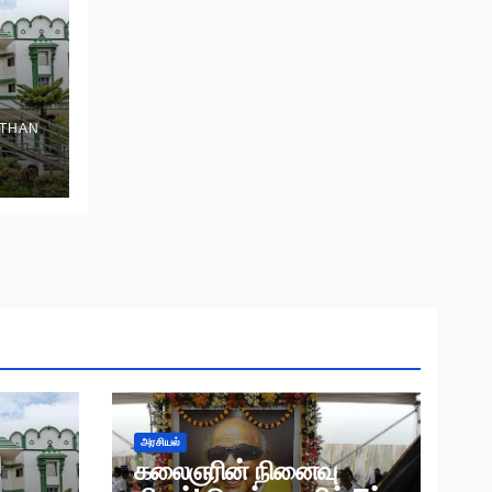
THAN
அரசியல்
கலைஞரின் நினைவு