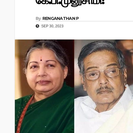
கே.பி.முனுசாமி!
By
RENGANATHAN P
SEP 30, 2023