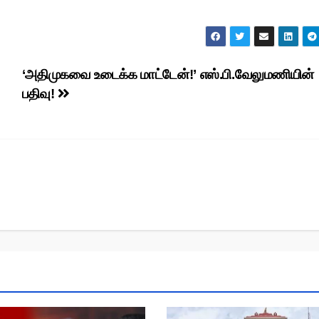
‘அதிமுகவை உடைக்க மாட்டேன்!’ எஸ்.பி.வேலுமணியின்
பதிவு!