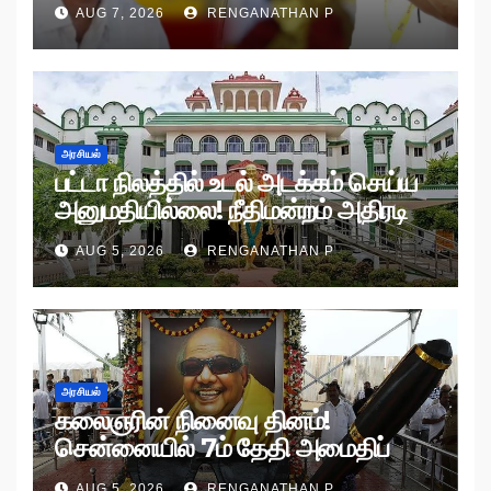
AUG 7, 2026
RENGANATHAN P
அரசியல்
பட்டா நிலத்தில் உடல் அடக்கம் செய்ய
அனுமதியில்லை! நீதிமன்றம் அதிரடி
உத்தரவு!
AUG 5, 2026
RENGANATHAN P
அரசியல்
கலைஞரின் நினைவு தினம்!
சென்னையில் 7ம் தேதி அமைதிப்
பேரணி!
AUG 5, 2026
RENGANATHAN P