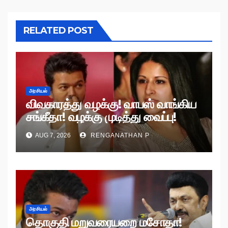
RELATED POST
அரசியல்
விவகாரத்து வழக்கு! வாபஸ் வாங்கிய
சங்கீதா! வழக்கு முடித்து வைப்பு!
AUG 7, 2026
RENGANATHAN P
அரசியல்
தொகுதி மறுவரையறை மசோதா!