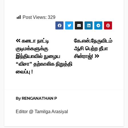
Post Views:
329
Post
கனடா நாட்டி
கே.என்.நேருவிடம்
குடிமக்களுக்கு
ஆசி பெற்ற தீபா
navigation
இந்தியாவில் நுழைய
சின்ராஜ்!
“விசா” தற்காலிக நிறுத்தி
வைப்பு !
By
RENGANATHAN P
Editor @ Tamilga Arasiyal