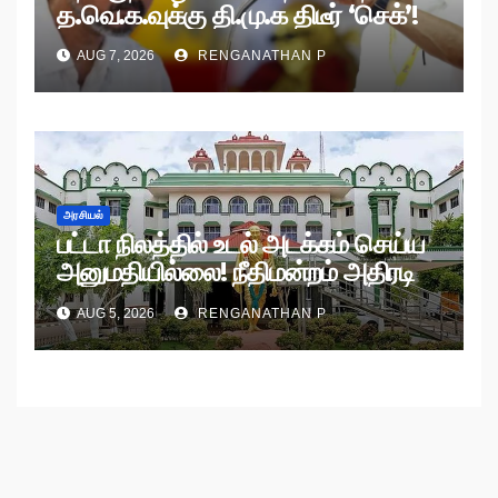
த.வெ.க.வுக்கு தி.மு.க திடீர் ‘செக்’!
AUG 7, 2026
RENGANATHAN P
அரசியல்
பட்டா நிலத்தில் உடல் அடக்கம் செய்ய
அனுமதியில்லை! நீதிமன்றம் அதிரடி
உத்தரவு!
AUG 5, 2026
RENGANATHAN P