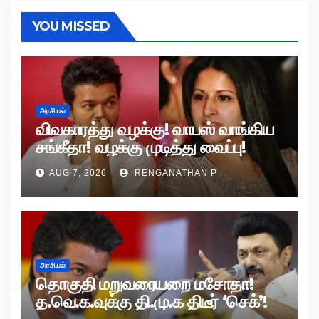
YOU MISSED
அரசியல்
விவகாரத்து வழக்கு! வாபஸ் வாங்கிய
சங்கீதா! வழக்கு முடித்து வைப்பு!
AUG 7, 2026
RENGANATHAN P
அரசியல்
தொகுதி மறுவரையறை மசோதா!
த.வெ.க.வுக்கு தி.மு.க திடீர் ‘செக்’!