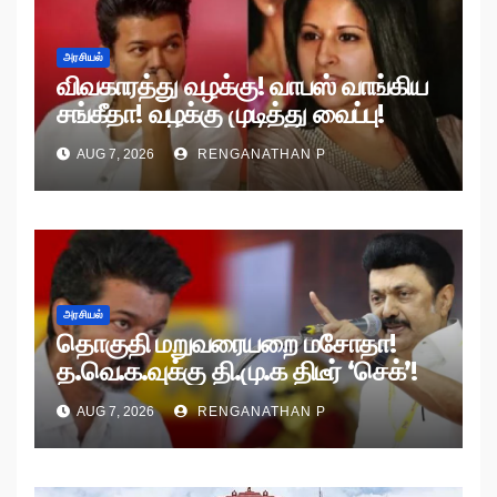
அரசியல்
விவகாரத்து வழக்கு! வாபஸ் வாங்கிய
சங்கீதா! வழக்கு முடித்து வைப்பு!
AUG 7, 2026
RENGANATHAN P
அரசியல்
தொகுதி மறுவரையறை மசோதா!
த.வெ.க.வுக்கு தி.மு.க திடீர் ‘செக்’!
AUG 7, 2026
RENGANATHAN P