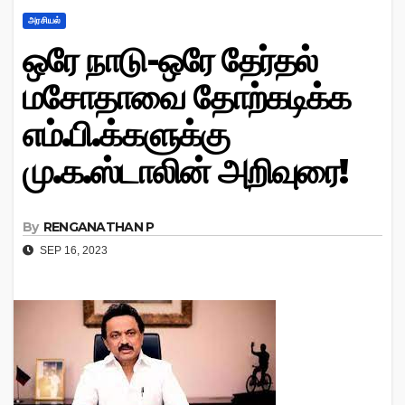
அரசியல்
ஒரே நாடு-ஒரே தேர்தல்
மசோதாவை தோற்கடிக்க
எம்.பி.க்களுக்கு
மு.க.ஸ்டாலின் அறிவுரை!
By
RENGANATHAN P
SEP 16, 2023