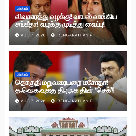
அரசியல்
விவகாரத்து வழக்கு! வாபஸ் வாங்கிய
சங்கீதா! வழக்கு முடித்து வைப்பு!
AUG 7, 2026
RENGANATHAN P
அரசியல்
தொகுதி மறுவரையறை மசோதா!
த.வெ.க.வுக்கு தி.மு.க திடீர் ‘செக்’!
AUG 7, 2026
RENGANATHAN P