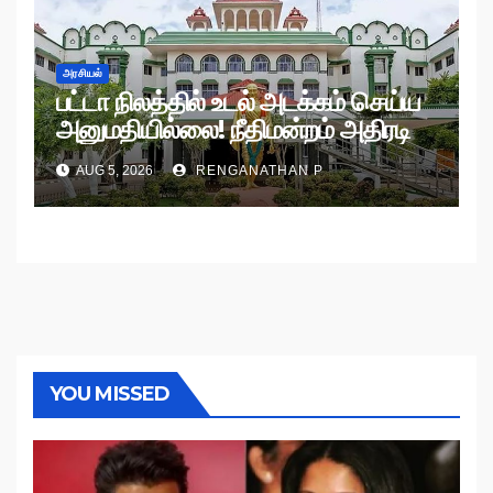
அரசியல்
பட்டா நிலத்தில் உடல் அடக்கம் செய்ய
அனுமதியில்லை! நீதிமன்றம் அதிரடி
உத்தரவு!
AUG 5, 2026
RENGANATHAN P
YOU MISSED