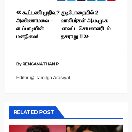
Post
கூட்டணி முறிவு?
குடிபோதையில் 2
அண்ணாமலை –
வாலிபர்கள் அ.ம.மு.க
navigation
எடப்பாடியின்
மாவட்ட செயலாளரிடம்
மனநிலை!
தகராறு !!
By
RENGANATHAN P
Editor @ Tamilga Arasiyal
RELATED POST