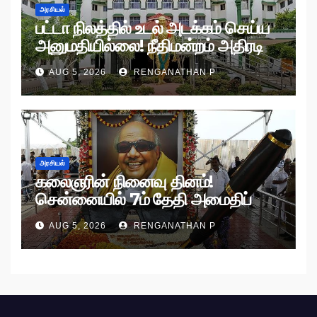
அரசியல்
பட்டா நிலத்தில் உடல் அடக்கம் செய்ய
அனுமதியில்லை! நீதிமன்றம் அதிரடி
உத்தரவு!
AUG 5, 2026
RENGANATHAN P
அரசியல்
கலைஞரின் நினைவு தினம்!
சென்னையில் 7ம் தேதி அமைதிப்
பேரணி!
AUG 5, 2026
RENGANATHAN P