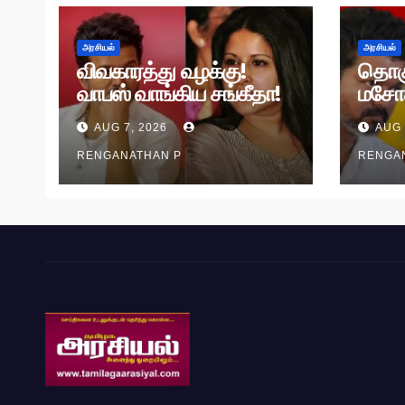
அரசியல்
அரசியல்
விவகாரத்து வழக்கு!
தொக
வாபஸ் வாங்கிய சங்கீதா!
மசோ
வழக்கு முடித்து வைப்பு!
தி.மு.
AUG 7, 2026
AUG 
RENGANATHAN P
RENGA