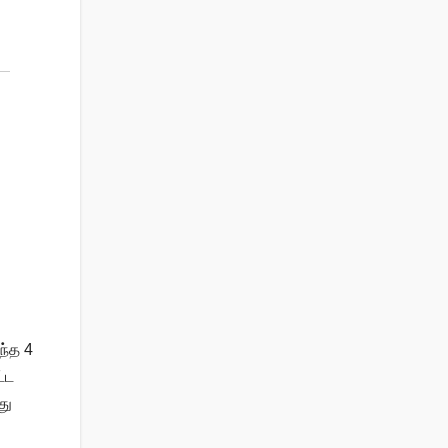
ந்த 4
்ட
து