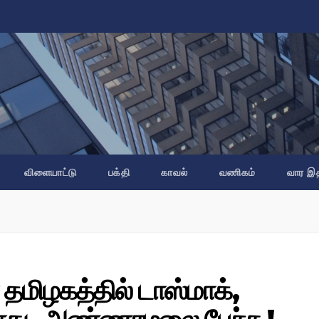
விளையாட்டு
பக்தி
காவல்
வணிகம்
வார இ
 தமிழகத்தில் டாஸ்மாக்,