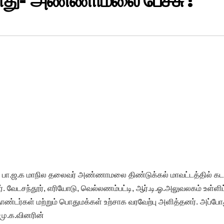
ாது- அண்ணாமலை பேச்சு !
 பா.ஜ.க மாநில தலைவர் அண்ணாமலை திண்டுக்கல் மாவட்டத்தில் கட
். வேடசந்தூர், எரியோடு, வெல்லணம்பட்டி, ஆர்.டி.ஓ.அலுவலகம் உள்ளிட
்கள் மற்றும் பொதுமக்கள் உற்சாக வரவேற்பு அளித்தனர். அப்போ
மு.க.வினரின்