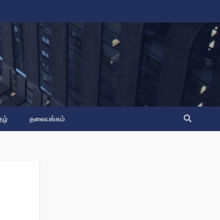
தழ்
தலையங்கம்