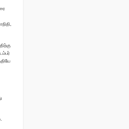
வரை
ாநிதி,
திற்கு
ம்பர்
ேதியே
ு
.