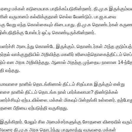
ஏழை மக்கள் கடுமையாக பாதிக்கப்படுகின்றனர். தி.மு.க இருக்கும்
களின் வருமானம் கல்விக்குதான் செல்ல வேண்டும். பா.ஜ.க.வை
ளுக்கு வேறு எந்த கொள்கையும் கிடையாது. தி.மு.க தொண்டர்கள் கருண
்பநிதிக்கு போஸ்டர் ஒட்டி கொண்டிருக்கின்றனர்.
் வளர்ச்சி அடைந்து கொண்டே இருக்கும். தொண்டர்கள் அந்த குடும்பத்
ர்தல் வாக்குறுதியில் அறிவித்த மகளிர் உரிமைத்தொகைத்திட்டம் செப்ட
டும் என அரசு அறிவித்தது. ஆனால் அதற்கு முந்தைய நாளான 14-ந்த
தி வந்தது.
அமாவாசை நாளில் தொடங்கினால் திட்டம் சிறப்பாக இருக்கும் என்று
ாசை நாளில் திட்டம் தொடங்க நாள் பார்க்கலாமா? திண்டுக்கல்
ர்ச்சியும் ஏற்படவில்லை. மக்கள் மிகவும் பின்தங்கி உள்ளனர். தற்போத
னை பீதியை ஏற்படுத்தி வருகிறது.
இருக்கிறார். மேலும் சில அமைச்சர்களுக்கு சோதனை விரைவில் வரும்
. அவரை தி.மு.க அரசு தொடர்ந்து பாதுகாத்து வருவதை மக்கள்