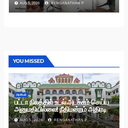
AUG 5, 2026
RENGANATHAN P
YOU MISSED
அரசியல்
பட்டா நிலத்தில் உடல் அடக்கம் செய்ய
அனுமதியில்லை! நீதிமன்றம் அதிரடி
உத்தரவு!
AUG 5, 2026
RENGANATHAN P