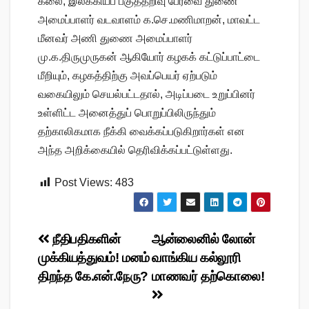
கலை, இலக்கியப் பகுத்தறிவு பேரவை துணை
அமைப்பாளர் வடவாளம் க.செ.மணிமாறன், மாவட்ட
மீனவர் அணி துணை அமைப்பாளர்
மு.க.திருமுருகன் ஆகியோர் கழகக் கட்டுப்பாட்டை
மீறியும், கழகத்திற்கு அவப்பெயர் ஏற்படும்
வகையிலும் செயல்பட்டதால், அடிப்படை உறுப்பினர்
உள்ளிட்ட அனைத்துப் பொறுப்பிலிருந்தும்
தற்காலிகமாக நீக்கி வைக்கப்படுகிறார்கள் என
அந்த அறிக்கையில் தெரிவிக்கப்பட்டுள்ளது.
Post Views:
483
Post
நீதிபதிகளின்
ஆன்லைனில் லோன்
முக்கியத்துவம்! மனம்
வாங்கிய கல்லூரி
navigation
திறந்த கே.என்.நேரு?
மாணவர் தற்கொலை!