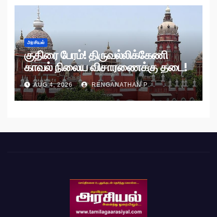
அரசியல்
குதிரை பேரம்! திருவல்லிக்கேணி
காவல் நிலைய விசாரணைக்கு தடை!
AUG 4, 2026
RENGANATHAN P