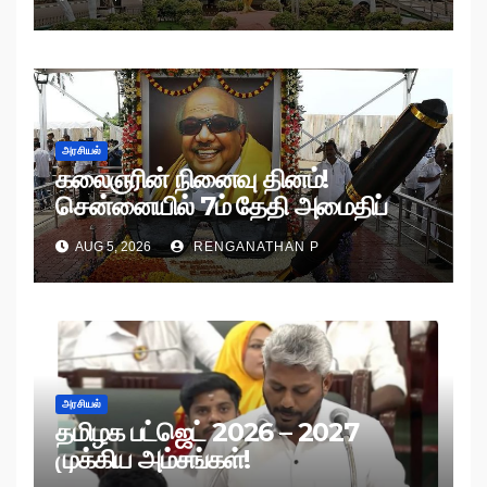
அரசியல்
கலைஞரின் நினைவு தினம்!
சென்னையில் 7ம் தேதி அமைதிப்
பேரணி!
AUG 5, 2026
RENGANATHAN P
அரசியல்
தமிழக பட்ஜெட் 2026 – 2027
முக்கிய அம்சங்கள்!