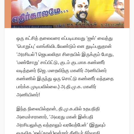
ஒரு கட்சித் தலைவரை எப்படியாவது ‘ஐஸ்’ வைத்து
‘பொறுப்பு’ வாங்கிவிடவேண்டும் என துடிப்பதுதான்
‘அரசியல்’! ஜெயலலிதா சிறையில் இருக்கும் போது,
‘மண்சோறு’ சாப்பிட்டு, குடம் குடமாக கண்ணீர்
வடித்தனர் (ஜெ. மறைவிற்கு மகளிர் அணியினர்
கண்ணில் இருந்து ஒரு சொட்டு கண்ணீர் வந்ததை
பார்க்க முடியவில்லை.) அ.தி.மு.க. மகளிர்
அணியினர்!
இந்த நிலையில்தான், தி.மு.க.வில் உதயநிதி
அமைச்சரானார், ‘அவரது மகன் இன்பதி
அரசியலுக்கு வந்தாலும் வரவேற்பேன்’ (இதுவும்
ஒருவித ‘ஐஸ்’தான்)என்றார் சீனியர் நிர்வாகி