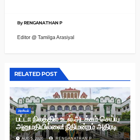
By
RENGANATHAN P
Editor @ Tamilga Arasiyal
RELATED POST
அரசியல்
பட்டா நிலத்தில் உடல் அடக்கம் செய்ய
அனுமதியில்லை! நீதிமன்றம் அதிரடி
உத்தரவு!
AUG 5, 2026
RENGANATHAN P