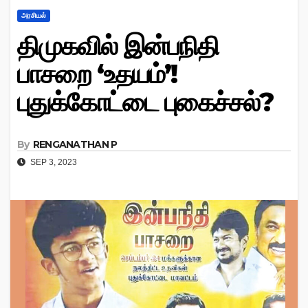
அரசியல்
திமுகவில் இன்பநிதி
பாசறை ‘உதயம்’!
புதுக்கோட்டை புகைச்சல்?
By
RENGANATHAN P
SEP 3, 2023