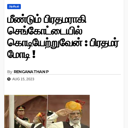
அரசியல்
மீண்டும் பிரதமராகி
செங்கோட்டையில்
கொடியேற்றுவேன் : பிரதமர்
மோடி !
By
RENGANATHAN P
AUG 15, 2023