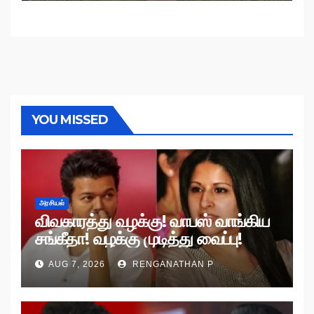
YOU MISSED
அரசியல்
விவகாரத்து வழக்கு! வாபஸ் வாங்கிய
சங்கீதா! வழக்கு முடித்து வைப்பு!
AUG 7, 2026
RENGANATHAN P