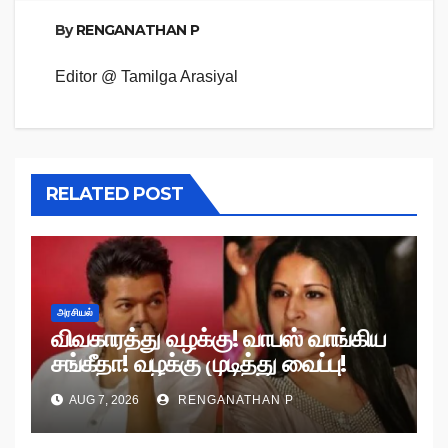
By
RENGANATHAN P
Editor @ Tamilga Arasiyal
RELATED POST
அரசியல்
விவகாரத்து வழக்கு! வாபஸ் வாங்கிய
சங்கீதா! வழக்கு முடித்து வைப்பு!
AUG 7, 2026
RENGANATHAN P