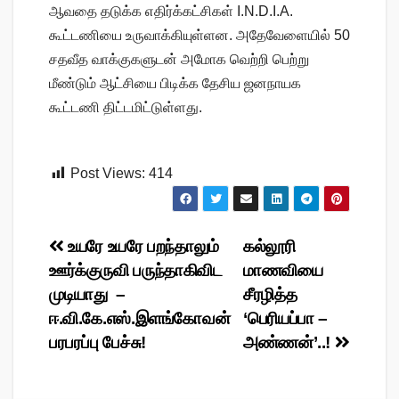
ஆவதை தடுக்க எதிர்க்கட்சிகள் I.N.D.I.A.
கூட்டணியை உருவாக்கியுள்ளன. அதேவேளையில் 50
சதவீத வாக்குகளுடன் அமோக வெற்றி பெற்று
மீண்டும் ஆட்சியை பிடிக்க தேசிய ஜனநாயக
கூட்டணி திட்டமிட்டுள்ளது.
Post Views:
414
Post
உயரே உயரே பறந்தாலும்
கல்லூரி
ஊர்க்குருவி பருந்தாகிவிட
மாணவியை
navigation
முடியாது –
சீரழித்த
ஈ.வி.கே.எஸ்.இளங்கோவன்
‘பெரியப்பா –
பரபரப்பு பேச்சு!
அண்ணன்’..!