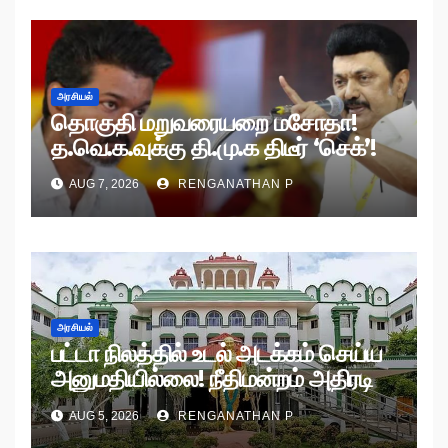
அரசியல்
தொகுதி மறுவரையறை மசோதா!
த.வெ.க.வுக்கு தி.மு.க திடீர் ‘செக்’!
AUG 7, 2026
RENGANATHAN P
அரசியல்
பட்டா நிலத்தில் உடல் அடக்கம் செய்ய
அனுமதியில்லை! நீதிமன்றம் அதிரடி
உத்தரவு!
AUG 5, 2026
RENGANATHAN P