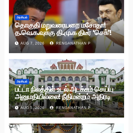
அரசியல்
தொகுதி மறுவரையறை மசோதா!
த.வெ.க.வுக்கு தி.மு.க திடீர் ‘செக்’!
AUG 7, 2026
RENGANATHAN P
அரசியல்
பட்டா நிலத்தில் உடல் அடக்கம் செய்ய
அனுமதியில்லை! நீதிமன்றம் அதிரடி
உத்தரவு!
AUG 5, 2026
RENGANATHAN P