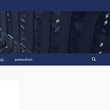
தழ்
தலையங்கம்