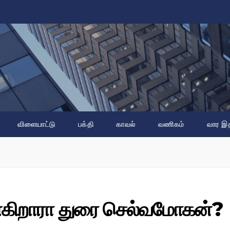
விளையாட்டு
பக்தி
காவல்
வணிகம்
வார இ
ைகிறாரா துரை செல்வமோகன்?