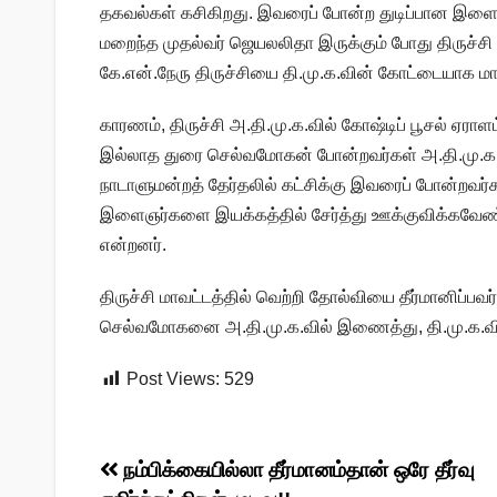
தகவல்கள் கசிகிறது. இவரைப் போன்ற துடிப்பான இளைஞர
மறைந்த முதல்வர் ஜெயலலிதா இருக்கும் போது திருச்சி
கே.என்.நேரு திருச்சியை தி.மு.க.வின் கோட்டையாக மாற்
காரணம், திருச்சி அ.தி.மு.க.வில் கோஷ்டிப் பூசல் ஏர
இல்லாத துரை செல்வமோகன் போன்றவர்கள் அ.தி.மு.க.விற
நாடாளுமன்றத் தேர்தலில் கட்சிக்கு இவரைப் போன்றவர்
இளைஞர்களை இயக்கத்தில் சேர்த்து ஊக்குவிக்கவேண்ட
என்றனர்.
திருச்சி மாவட்டத்தில் வெற்றி தோல்வியை தீர்மானிப்ப
செல்வமோகனை அ.தி.மு.க.வில் இணைத்து, தி.மு.க.விற்
Post Views:
529
Post
நம்பிக்கையில்லா தீர்மானம்தான் ஒரே தீர்வு