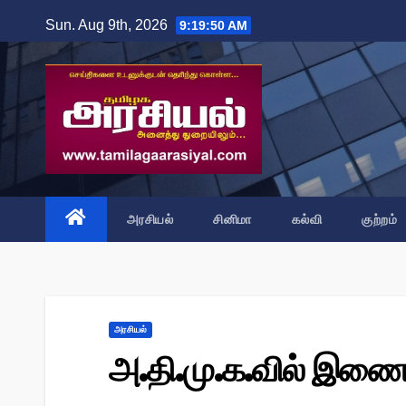
Skip
Sun. Aug 9th, 2026
9:19:51 AM
to
content
அரசியல்
சினிமா
கல்வி
குற்றம்
அரசியல்
அ.தி.மு.க.வில் இண