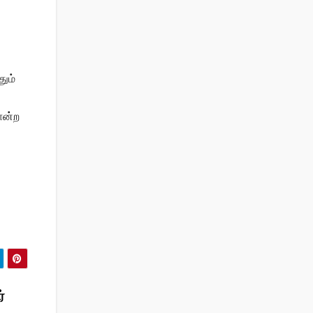
தும்
ோன்ற
்