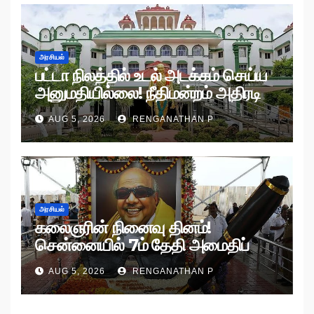
அரசியல்
பட்டா நிலத்தில் உடல் அடக்கம் செய்ய
அனுமதியில்லை! நீதிமன்றம் அதிரடி
உத்தரவு!
AUG 5, 2026
RENGANATHAN P
அரசியல்
கலைஞரின் நினைவு தினம்!
சென்னையில் 7ம் தேதி அமைதிப்
பேரணி!
AUG 5, 2026
RENGANATHAN P