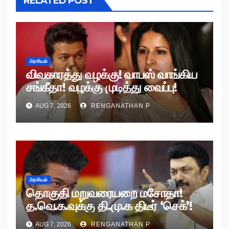
RELATED POST
அரசியல்
விவகாரத்து வழக்கு! வாபஸ் வாங்கிய
சங்கீதா! வழக்கு முடித்து வைப்பு!
AUG 7, 2026
RENGANATHAN P
அரசியல்
தொகுதி மறுவரையறை மசோதா!
த.வெ.க.வுக்கு தி.மு.க திடீர் ‘செக்’!
AUG 7, 2026
RENGANATHAN P