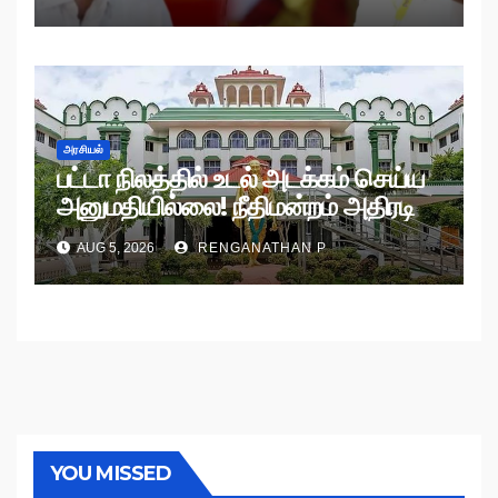
அரசியல்
பட்டா நிலத்தில் உடல் அடக்கம் செய்ய
அனுமதியில்லை! நீதிமன்றம் அதிரடி
உத்தரவு!
AUG 5, 2026
RENGANATHAN P
YOU MISSED