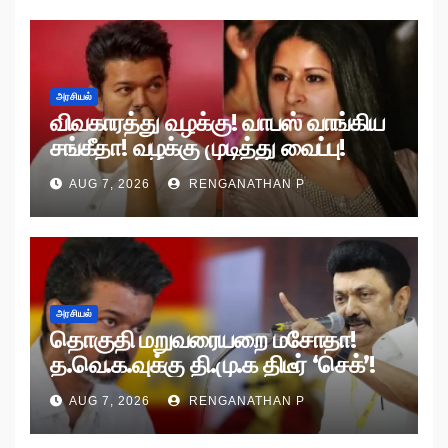
அரசியல்
விவகாரத்து வழக்கு! வாபஸ் வாங்கிய
சங்கீதா! வழக்கு முடித்து வைப்பு!
AUG 7, 2026
RENGANATHAN P
அரசியல்
தொகுதி மறுவரையறை மசோதா!
த.வெ.க.வுக்கு தி.மு.க திடீர் ‘செக்’!
AUG 7, 2026
RENGANATHAN P