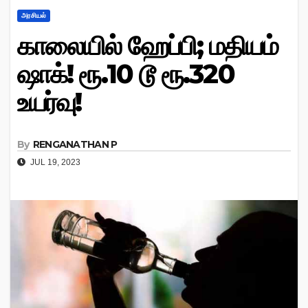
அரசியல்
காலையில் ஹேப்பி; மதியம்
ஷாக்! ரூ.10 டூ ரூ.320
உயர்வு!
By
RENGANATHAN P
JUL 19, 2023