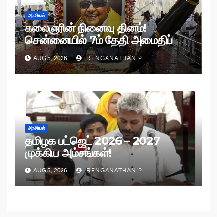
அரசியல்
கலைஞரின் நினைவு தினம்!
சென்னையில் 7ம் தேதி அமைதிப்
பேரணி!
AUG 5, 2026
RENGANATHAN P
அரசியல்
தமிழக பட்ஜெட் 2026 – 2027
முக்கிய அம்சங்கள்!
AUG 5, 2026
RENGANATHAN P