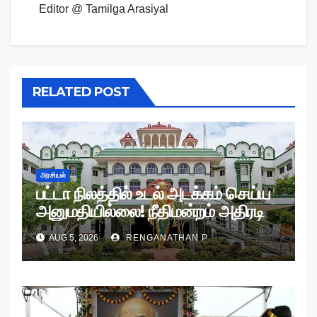
Editor @ Tamilga Arasiyal
RELATED POST
அரசியல்
பட்டா நிலத்தில் உடல் அடக்கம் செய்ய
அனுமதியில்லை! நீதிமன்றம் அதிரடி
உத்தரவு!
AUG 5, 2026
RENGANATHAN P