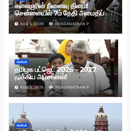
கலைஞரின் நினைவு தினம்!
சென்னையில் 7ம் தேதி அமைதிப்
பேரணி!
AUG 5, 2026
RENGANATHAN P
அரசியல்
தமிழக பட்ஜெட் 2026 – 2027
முக்கிய அம்சங்கள்!
AUG 5, 2026
RENGANATHAN P
அரசியல்