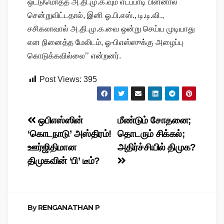
ஒட்டுமொத்த அ.தி.மு.க.வும் எடப்பாடி பின்னால்
சென்றுவிட்டதால், இனி ஓ.பி.எஸ்., டி.டி.வி.,
சசிகலாவால் அ.தி.மு.க.வை ஒன்று செய்ய முடியாது
என நினைத்த மேலிடம், ஓ-பிஎஸ்ஸுக்கு அழைப்பு
கொடுக்கவில்லை’’ என்றனர்.
Post Views:
395
Post
ஒபிஎஸ்ஸின்
மீண்டும் சோதனை;
‘கொடநாடு’ அஸ்திரம்!
தொடரும் சிக்கல்;
navigation
ஊர்ஜிதிமான
அதிர்ச்சியில் திமுக?
திமுகவின் ‘பி’ டீம்?
By
RENGANATHAN P