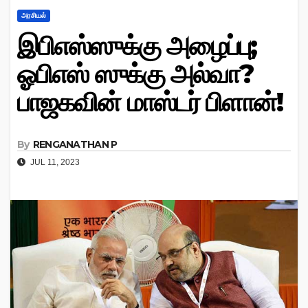
அரசியல்
இபிஎஸ்ஸுக்கு அழைப்பு;
ஓபிஎஸ் ஸுக்கு அல்வா?
பாஜகவின் மாஸ்டர் பிளான்!
By
RENGANATHAN P
JUL 11, 2023