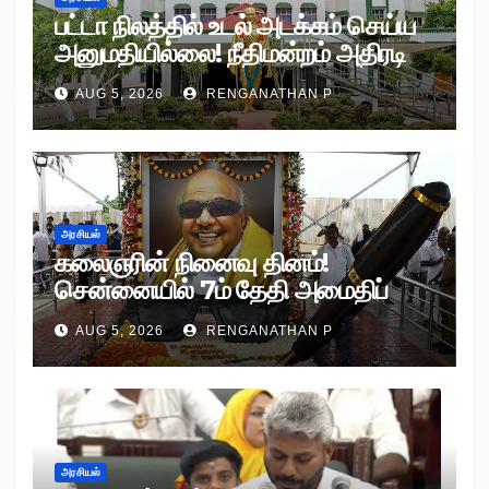
பட்டா நிலத்தில் உடல் அடக்கம் செய்ய
அனுமதியில்லை! நீதிமன்றம் அதிரடி
உத்தரவு!
AUG 5, 2026
RENGANATHAN P
அரசியல்
கலைஞரின் நினைவு தினம்!
சென்னையில் 7ம் தேதி அமைதிப்
பேரணி!
AUG 5, 2026
RENGANATHAN P
அரசியல்