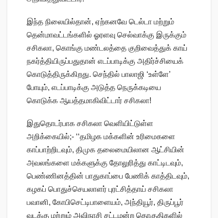
இந்த நிலையில்தான், ஏற்கனவே டெல்டா மற்றும்
தென்மாவட்டங்களில் ஓரளவு செல்வாக்கு இருக்கும்
சசிகலா, கொங்கு மண்டலத்தை குறிவைத்துக் காய்
நகர்த்தியிருப்பதுதான் எடப்பாடிக்கு அதிர்ச்சியைக்
கொடுத்திருக்கிறது. செந்தில் பாலாஜி ‘உள்ளே’
போயும், எடப்பாடிக்கு அடுத்த நெருக்கடியை
கொடுக்க ஆயத்தமாகிவிட்டார் சசிகலா!
இதுதொடர்பாக சசிகலா வெளியிட்டுள்ள
அறிக்கையில்;- ‘‘தமிழக மக்களின் உரிமைகளை
காப்பாற்றிடவும், திமுக தலைமையிலான ஆட்சியின்
அவலங்களை மக்களுக்கு தோலுரித்து காட்டிடவும்,
பெண்ணினத்தின் பாதுகாப்பை பேணிக் காத்திடவும்,
கழகப் பொதுச்செயலாளர் புரட்சித்தாய் சசிகலா
பவானி, கோபிசெட்டிபாளையம், அந்தியூர், திருப்பூர்
வடக்கு மற்றும் அவிநாசி சட்டமன்ற தொகுதிகளில்