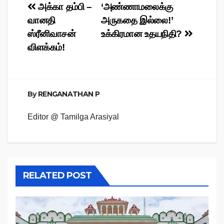
Post
அக்கா தம்பி –
‘அண்ணாமலைக்கு
வானதி
அருகதை இல்லை!’
navigation
ஸ்ரீனிவாசன்
உக்கிரமான உதயநிதி?
விளக்கம்!
By
RENGANATHAN P
Editor @ Tamilga Arasiyal
RELATED POST