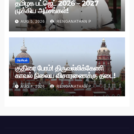
தமிழக பட்ஜெட் 2026 – 2027
முக்கிய அம்சங்கள்!
AUG 5, 2026
RENGANATHAN P
அரசியல்
குதிரை பேரம்! திருவல்லிக்கேணி
காவல் நிலைய விசாரணைக்கு தடை!
AUG 4, 2026
RENGANATHAN P