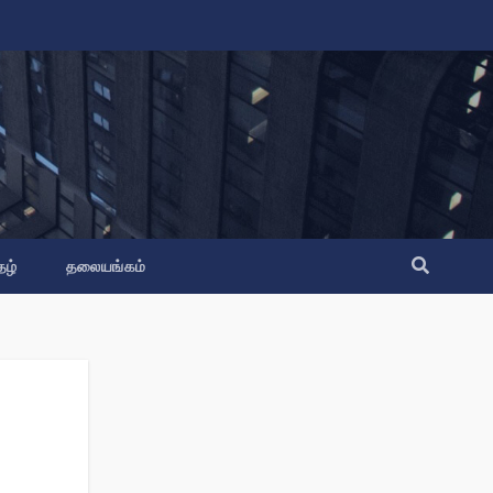
தழ்
தலையங்கம்