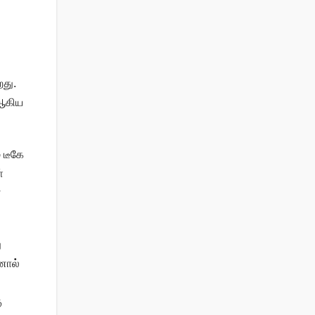
றது.
 ஆகிய
 டீகே
்
்
ு
னால்
ு