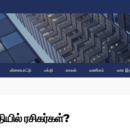
விளையாட்டு
பக்தி
காவல்
வணிகம்
வார இ
தியில் ரசிகர்கள்?