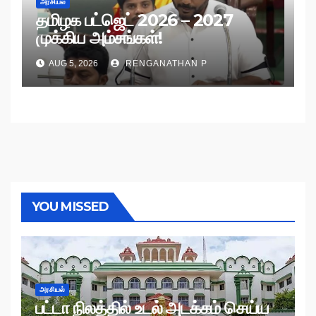
அரசியல்
தமிழக பட்ஜெட் 2026 – 2027
முக்கிய அம்சங்கள்!
AUG 5, 2026
RENGANATHAN P
YOU MISSED
அரசியல்
பட்டா நிலத்தில் உடல் அடக்கம் செய்ய