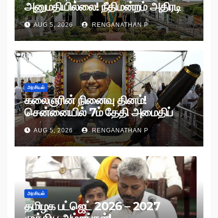
அனுமதியில்லை! நீதிமன்றம் அதிரடி
உத்தரவு!
AUG 5, 2026
RENGANATHAN P
அரசியல்
கலைஞரின் நினைவு தினம்!
சென்னையில் 7ம் தேதி அமைதிப்
பேரணி!
AUG 5, 2026
RENGANATHAN P
அரசியல்
தமிழக பட்ஜெட் 2026 – 2027