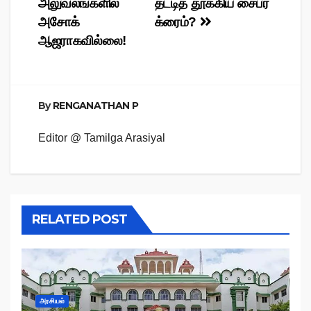
அலுவலங்களில்
தட்டித் தூக்கிய சைபர்
navigation
அசோக்
க்ரைம்?
ஆஜராகவில்லை!
By
RENGANATHAN P
Editor @ Tamilga Arasiyal
RELATED POST
அரசியல்