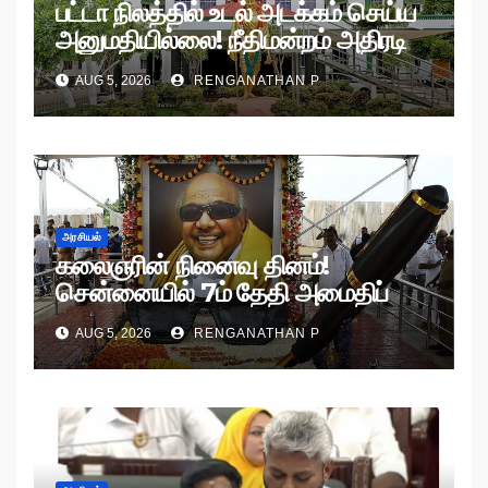
பட்டா நிலத்தில் உடல் அடக்கம் செய்ய
அனுமதியில்லை! நீதிமன்றம் அதிரடி
உத்தரவு!
AUG 5, 2026
RENGANATHAN P
அரசியல்
கலைஞரின் நினைவு தினம்!
சென்னையில் 7ம் தேதி அமைதிப்
பேரணி!
AUG 5, 2026
RENGANATHAN P