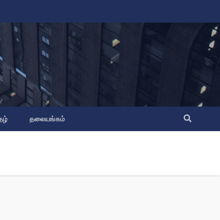
தழ்
தலையங்கம்