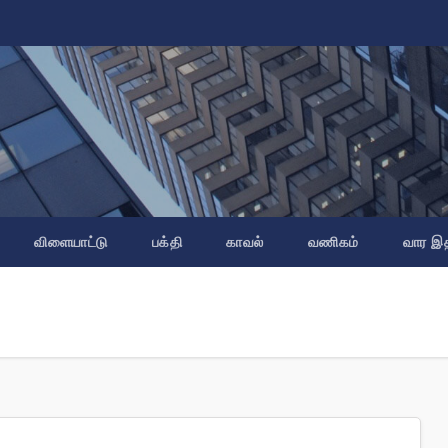
விளையாட்டு
பக்தி
காவல்
வணிகம்
வார இ