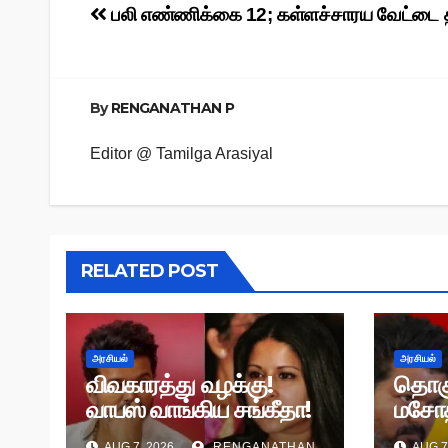
Post
பலி எண்ணிக்கை 12; கள்ளச்சாரய வேட்டை த
navigation
By
RENGANATHAN P
Editor @ Tamilga Arasiyal
RELATED POST
அரசியல்
அரசியல்
விவகாரத்து வழக்கு!
தொக
வாபஸ் வாங்கிய சங்கீதா!
மசோத
வழக்கு முடித்து வைப்பு!
தி.மு.
AUG 7, 2026
RENGANATHAN
AUG 7