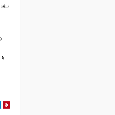
 உரிய
டு
டர்