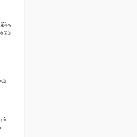
 இந்த
்டும்
ேறு
ில்
்