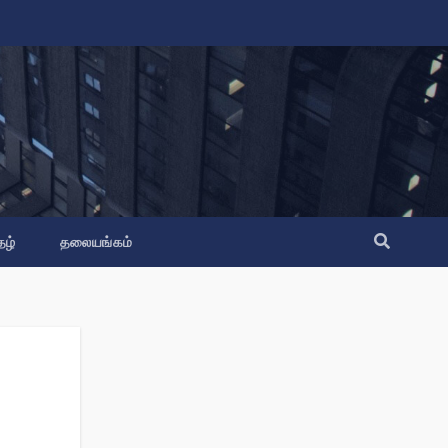
தழ்
தலையங்கம்