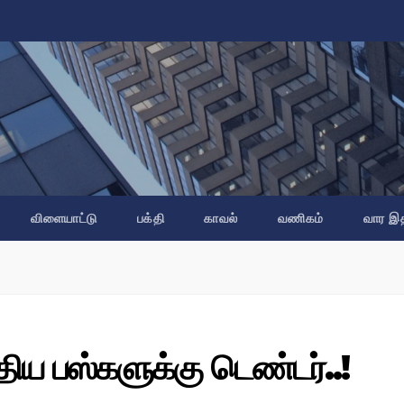
விளையாட்டு
பக்தி
காவல்
வணிகம்
வார இ
திய பஸ்களுக்கு டெண்டர்..!