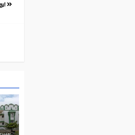
து!
THAN