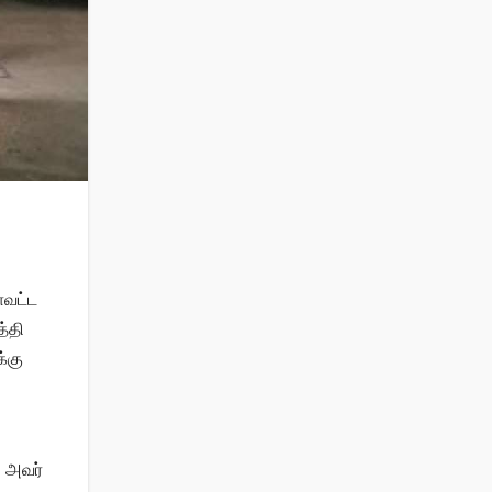
ாவட்ட
த்தி
்கு
. அவர்