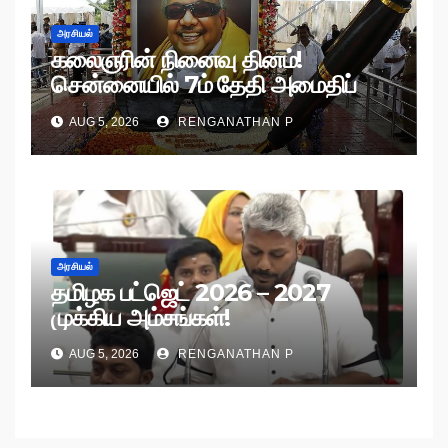
அரசியல்
கலைஞரின் நினைவு தினம்!
சென்னையில் 7ம் தேதி அமைதிப்
பேரணி!
AUG 5, 2026
RENGANATHAN P
அரசியல்
தமிழக பட்ஜெட் 2026 – 2027
முக்கிய அம்சங்கள்!
AUG 5, 2026
RENGANATHAN P