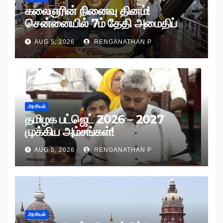
கலைஞரின் நினைவு தினம்!
சென்னையில் 7ம் தேதி அமைதிப்
பேரணி!
AUG 5, 2026
RENGANATHAN P
அரசியல்
தமிழக பட்ஜெட் 2026 – 2027
முக்கிய அம்சங்கள்!
AUG 5, 2026
RENGANATHAN P
அரசியல்