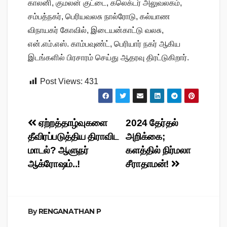
காலனி, குமலன் குட்டை, கலெக்டர் அலுவலகம்,
சம்பத்நகர், பெரியவலசு நால்ரோடு, கல்யாண
விநாயகர் கோவில், இடையன்காட்டு வலசு,
என்.எம்.எஸ். காம்பவுண்ட், பெரியார் நகர் ஆகிய
இடங்களில் பிரசாரம் செய்து ஆதரவு திரட்டுகிறார்.
Post Views:
431
Post
ஏற்றத்தாழ்வுகளை
2024 தேர்தல்
தீவிரப்படுத்திய திராவிட
அறிக்கை;
navigation
மாடல்? ஆளுநர்
களத்தில் நிர்மலா
ஆக்ரோஷம்..!
சீராதாமன்!
By
RENGANATHAN P