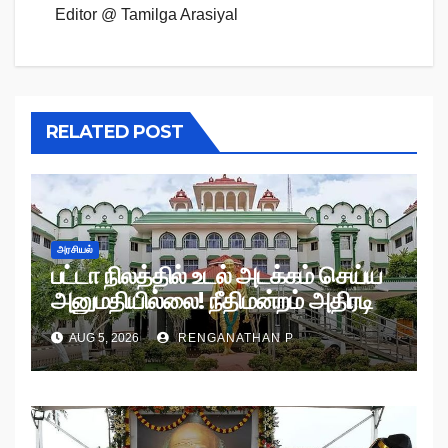
Editor @ Tamilga Arasiyal
RELATED POST
அரசியல்
பட்டா நிலத்தில் உடல் அடக்கம் செய்ய
அனுமதியில்லை! நீதிமன்றம் அதிரடி
உத்தரவு!
AUG 5, 2026
RENGANATHAN P