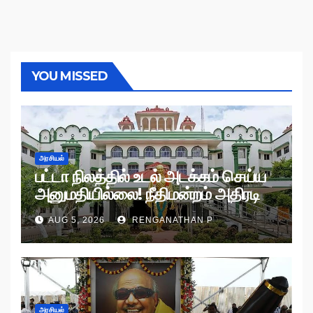
YOU MISSED
அரசியல்
பட்டா நிலத்தில் உடல் அடக்கம் செய்ய
அனுமதியில்லை! நீதிமன்றம் அதிரடி
உத்தரவு!
AUG 5, 2026
RENGANATHAN P
அரசியல்