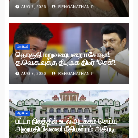
AUG 7, 2026
RENGANATHAN P
அரசியல்
தொகுதி மறுவரையறை மசோதா!
த.வெ.க.வுக்கு தி.மு.க திடீர் ‘செக்’!
AUG 7, 2026
RENGANATHAN P
அரசியல்
பட்டா நிலத்தில் உடல் அடக்கம் செய்ய
அனுமதியில்லை! நீதிமன்றம் அதிரடி
உத்தரவு!