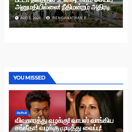
அனுமதியில்லை! நீதிமன்றம் அதிரடி
உத்தரவு!
AUG 5, 2026
RENGANATHAN P
YOU MISSED
அரசியல்
விவகாரத்து வழக்கு! வாபஸ் வாங்கிய
சங்கீதா! வழக்கு முடித்து வைப்பு!