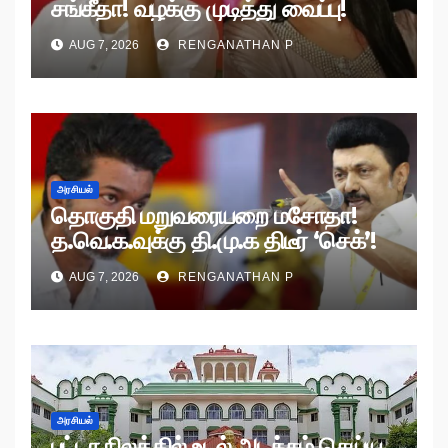
சங்கீதா! வழக்கு முடித்து வைப்பு!
AUG 7, 2026
RENGANATHAN P
அரசியல்
தொகுதி மறுவரையறை மசோதா!
த.வெ.க.வுக்கு தி.மு.க திடீர் ‘செக்’!
AUG 7, 2026
RENGANATHAN P
அரசியல்
பட்டா நிலத்தில் உடல் அடக்கம் செய்ய