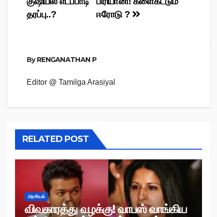
குஷியில் எடப்பாடி
பிரியானி! களைகட்டும்
navigation
தரப்பு..?
ஈரோடு ?
By
RENGANATHAN P
Editor @ Tamilga Arasiyal
RELATED POST
அரசியல்
விவகாரத்து வழக்கு! வாபஸ் வாங்கிய