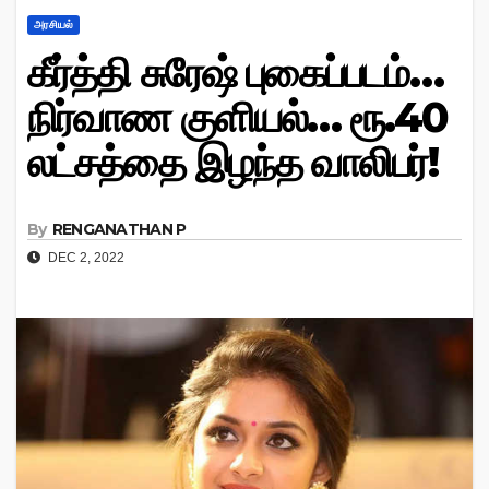
அரசியல்
கீர்த்தி சுரேஷ் புகைப்படம்…
நிர்வாண குளியல்… ரூ.40
லட்சத்தை இழந்த வாலிபர்!
By
RENGANATHAN P
DEC 2, 2022