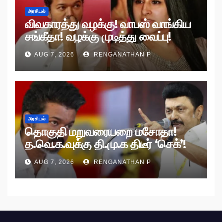
அரசியல்
விவகாரத்து வழக்கு! வாபஸ் வாங்கிய
சங்கீதா! வழக்கு முடித்து வைப்பு!
AUG 7, 2026
RENGANATHAN P
அரசியல்
தொகுதி மறுவரையறை மசோதா!
த.வெ.க.வுக்கு தி.மு.க திடீர் ‘செக்’!
AUG 7, 2026
RENGANATHAN P