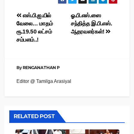
Post
எஸ்.பி.ஐ.யில்
ஓ.பி.எஸ்.ஸை
வேலை… மாதம்
சந்தித்த இ.பி.எஸ்.
navigation
ரூ.19.50 லட்சம்
ஆதரவளர்கள்!
சம்பளம்..!
By
RENGANATHAN P
Editor @ Tamilga Arasiyal
RELATED POST