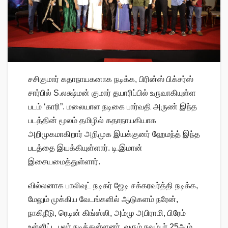
சசிகுமார் கதாநாயகனாக நடிக்க, பிரின்ஸ் பிக்சர்ஸ்
சார்பில் S.லக்ஷ்மன் குமார் தயாரிப்பில் உருவாகியுள்ள
படம் ‘காரி”. மலையாள நடிகை பார்வதி அருண் இந்த
படத்தின் மூலம் தமிழில் கதாநாயகியாக
அறிமுகமாகிறார் அறிமுக இயக்குனர் ஹேமந்த் இந்த
படத்தை இயக்கியுள்ளார். டி.இமான்
இசையமைத்துள்ளார்.
வில்லனாக பாலிவுட் நடிகர் ஜேடி சக்கரவர்த்தி நடிக்க,
மேலும் முக்கிய வேடங்களில் ஆடுகளம் நரேன்,
நாகிநீடு, ரெடின் கிங்ஸ்லி, அம்மு அபிராமி, பிரேம்
உள்ளிட்ட பலர் நடித்துள்ளனர். வரும் நவம்பர் 25ஆம்