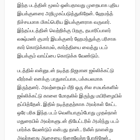
இந்த படத்தின் மூலம் ஒன்பதாவது முறையாக புதிய
இயக்குனரை அறிமுகப்படுத்துகிறேன். ஹேமந்த்
நிச்சயமாக மிகப்பெரிய இயக்குனராக வருவார்.
இந்தப்படத்தின் வெற்றிக்கு பிறகு, தயாரிப்பாளர்
லக்ஷ்மண் குமார் இயக்குனர் ஹேமந்துக்கு பரிசாக
கார் கொடுக்காமல், கார்த்தியை வைத்து படம்
இயக்கும் வாய்ப்பை கொடுக்க வேண்டும்.
படத்தில் என்னுடன் நடித்த நிஜமான ஜல்லிக்கட்டு
வீரர்கள் எனக்கு பாதுகாப்பாக, பக்கபலமாக
இருந்தனர். அவற்றையும் மீறி ஒரு சில சமயங்களில்
ஜல்லிக்கட்டு காளை மோதலில் இருந்து மயிரிழையில்
தப்பித்தேன். இதில் நடித்ததற்காக அவர்கள் கேட்ட
ஒரே பரிசு இந்த படம் வெளியாகும்போது முதல்நாள்
மதுரையில் அவர்களுடன் தியேட்டரில் அமர்ந்து படம்
பார்க்க வேண்டும் என்பது தான்.. ரிலீஸ் நாளன்று
அவர்களது ஆசையை நிறைவேற்ற போகிறேன்..