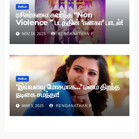
சினிமா
ரசிகர்களை கவர்ந்த “Non
Violence ” படத்தின் ‘கனகா’ பாடல்!
NOV 16, 2025
RENGANATHAN P
சினிமா
‘இவ்வளவு மோசமாக…’ மனம் திறந்த
நடிகை சமந்தா!
MAR 5, 2025
RENGANATHAN P