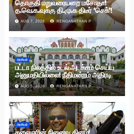
தொகுதி மறுவரையறை மசோதா!
த.வெ.க.வுக்கு தி.மு.க திடீர் ‘செக்’!
AUG 7, 2026
RENGANATHAN P
அரசியல்
பட்டா நிலத்தில் உடல் அடக்கம் செய்ய
அனுமதியில்லை! நீதிமன்றம் அதிரடி
உத்தரவு!
AUG 5, 2026
RENGANATHAN P
அரசியல்
கலைஞரின் நினைவு தினம்!