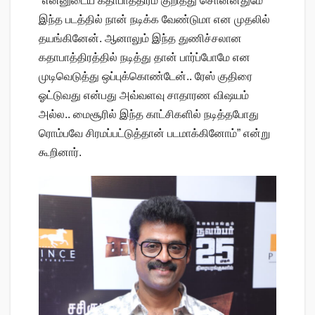
“என்னுடைய கதாபாத்திரம் குறித்து சொன்னதுமே
இந்த படத்தில் நான் நடிக்க வேண்டுமா என முதலில்
தயங்கினேன். ஆனாலும் இந்த துணிச்சலான
கதாபாத்திரத்தில் நடித்து தான் பார்ப்போமே என
முடிவெடுத்து ஒப்புக்கொண்டேன்.. ரேஸ் குதிரை
ஓட்டுவது என்பது அவ்வளவு சாதாரண விஷயம்
அல்ல.. மைசூரில் இந்த காட்சிகளில் நடித்தபோது
ரொம்பவே சிரமப்பட்டுத்தான் படமாக்கினோம்” என்று
கூறினார்.