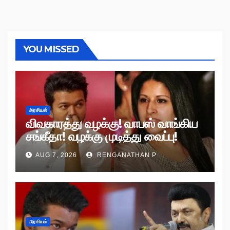
YOU MISSED
அரசியல்
விவகாரத்து வழக்கு! வாபஸ் வாங்கிய
சங்கீதா! வழக்கு முடித்து வைப்பு!
AUG 7, 2026
RENGANATHAN P
அரசியல்