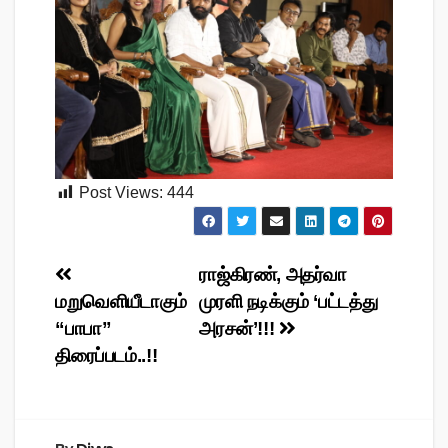
Post Views:
444
Post
ராஜ்கிரண், அதர்வா
மறுவெளியீடாகும்
முரளி நடிக்கும் ‘பட்டத்து
navigation
“பாபா”
அரசன்’!!!
திரைப்படம்..!!