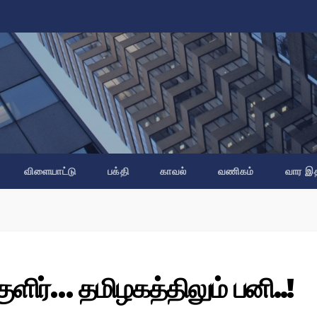
விளையாட்டு
பக்தி
காவல்
வணிகம்
வார இ
ுளிர்… தமிழகத்திலும் பனி..!