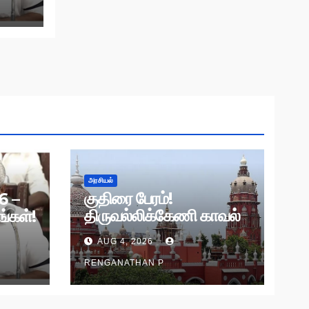
அரசியல்
குதிரை பேரம்!
6 –
திருவல்லிக்கேணி காவல்
்கள்!
நிலைய விசாரணைக்கு
AUG 4, 2026
தடை!
RENGANATHAN P