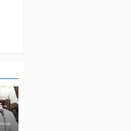
6 –
THAN