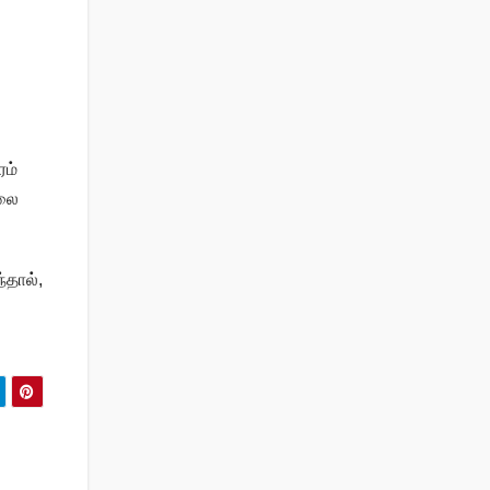
ரம்
ிலை
்தால்,