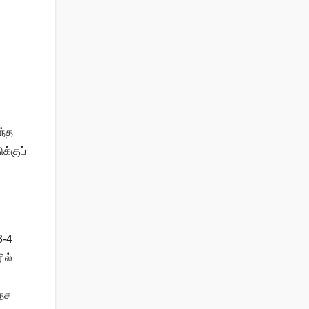
ந்த
க்குப்
3-4
ில்
தேச