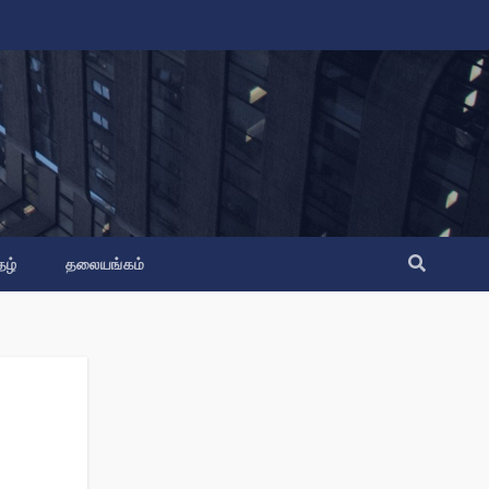
தழ்
தலையங்கம்